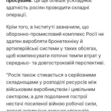
просувань.
Це ще більше ускладнює
здатність росіян проводити складні
операції.
Крім того, в Інституті зазначили, що
оборонно-промисловий комплекс Росії не
здатен виробляти бронетехніку й
артилерійські системи у таких обсягах,
щоб компенсувати поточні темпи втрат у
середньо- та довгостроковій перспективі.
"Росія також стикається з серйозними
складнощами у розподілі ресурсів між
військовим виробництвом і цивільним
сектором, а для подолання гострої
нестачі посиленої війною робочої сили,
дедалі активніше залучає мігрантів.