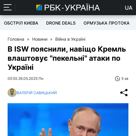
UA
ОБСТРІЛ КИЄВА
DRONE DEALS
ОРМУЗЬКА ПРОТОКА
Головна
»
Новини
»
Війна в Україні
В ISW пояснили, навіщо Кремль
влаштовує "пекельні" атаки по
Україні
05:55 26.05.2025 Пн
5 хв
ВАЛЕРІЙ САВИЦЬКИЙ