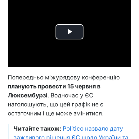
Play
Video
Попередньо міжурядову конференцію
планують провести 15 червня в
Люксембурзі
. Водночас у ЄС
наголошують, що цей графік не є
остаточним і ще може змінитися.
Читайте також:
Politico назвало дату
важливого рішення ЄС щодо України та