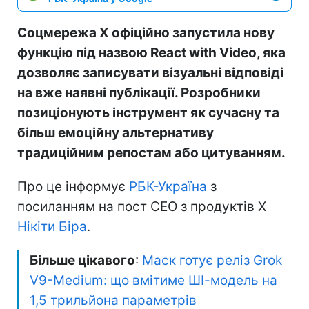
Соцмережа X офіційно запустила нову
функцію під назвою React with Video, яка
дозволяє записувати візуальні відповіді
на вже наявні публікації. Розробники
позиціонують інструмент як сучасну та
більш емоційну альтернативу
традиційним репостам або цитуванням.
Про це інформує
РБК-Україна
з
посиланням на пост CEO з продуктів X
Нікіти Біра
.
Більше цікавого
:
Маск готує реліз Grok
V9-Medium: що вмітиме ШІ-модель на
1,5 трильйона параметрів