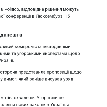
 Politico, відповідне рішення можуть
вої конференції в Люксембурзі 15
удапешта
ливий компроміс із нещодавніми
ькими та угорськими експертами щодо
країні.
а сторона представила пропозиції щодо
іку вимог, який раніше висував уряд
матів, схвалення Угорщини не
алення нових законів в Україні, а