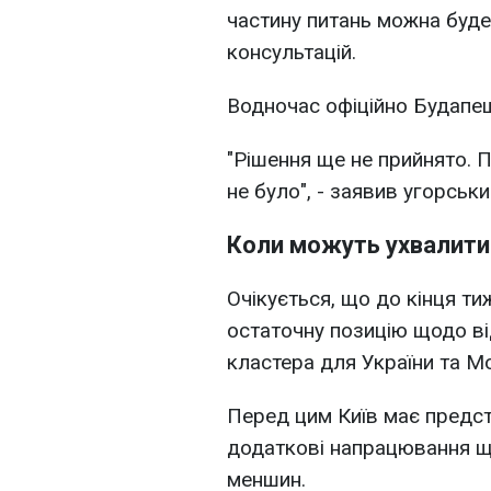
частину питань можна буд
консультацій.
Водночас офіційно Будапешт
"Рішення ще не прийнято. 
не було", - заявив угорськ
Коли можуть ухвалити
Очікується, що до кінця т
остаточну позицію щодо в
кластера для України та М
Перед цим Київ має предс
додаткові напрацювання щ
меншин.