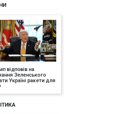
НИ
мп відповів на
хання Зеленського
ати Україні ракети для
О
ІТИКА