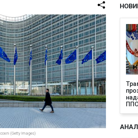
НОВИ
Тра
про
над
ПП
АНАЛ
сселі (Getty Images)