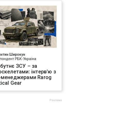
янтин Широкун
пондент РБК-Україна
бутнє ЗСУ – за
оскелетами: інтерв'ю з
-менеджерами Rarog
ical Gear