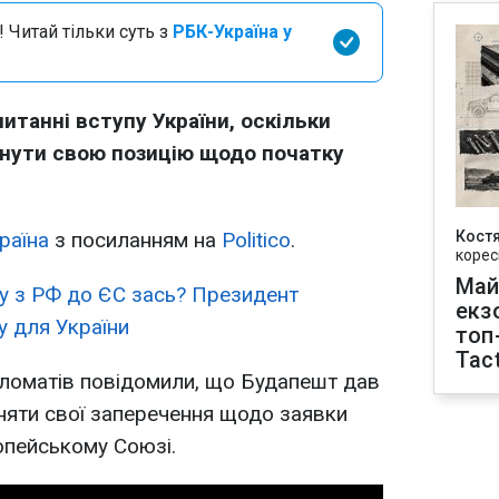
 Читай тільки суть з
РБК-Україна у
итанні вступу України, оскільки
нути свою позицію щодо початку
раїна
з посиланням на
Politico
.
Кост
корес
Май
у з РФ до ЄС зась? Президент
екз
 для України
топ
Tact
ломатів повідомили, що Будапешт дав
зняти свої заперечення щодо заявки
опейському Союзі.