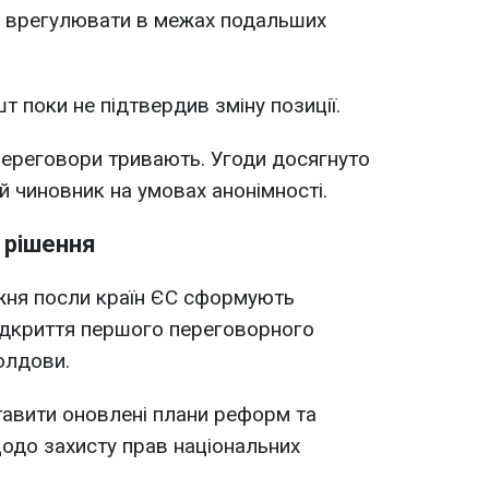
е врегулювати в межах подальших
 поки не підтвердив зміну позиції.
Переговори тривають. Угоди досягнуто
ий чиновник на умовах анонімності.
 рішення
ижня посли країн ЄС сформують
ідкриття першого переговорного
олдови.
тавити оновлені плани реформ та
одо захисту прав національних