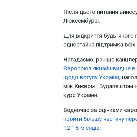
Після цього питання винес
Люксембурзі.
Для відкриття будь-якого 
одностайна підтримка всіх
Нагадаємо, раніше канцле
Євросоюз якнайшвидше ві
щодо вступу України
, наго
між Києвом і Будапештом н
курс України.
Водночас за оцінками євр
пройти більшу частину пер
12-18 місяців
.