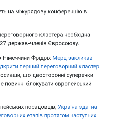
уть на міжурядову конференцію в
переговорного кластера необхідна
 27 держав-членів Євросоюзу.
р Німеччини Фрідріх
Мерц закликав
дкрити перший переговорний кластер
лосивши, що двосторонні суперечки
е повинні блокувати європейський
опейських посадовців,
Україна здатна
еговорних етапів протягом наступних