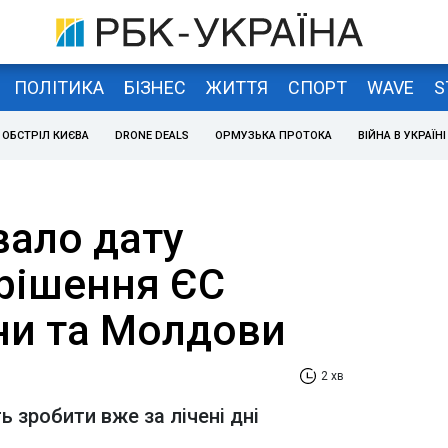
ПОЛІТИКА
БІЗНЕС
ЖИТТЯ
СПОРТ
WAVE
S
ОБСТРІЛ КИЄВА
DRONE DEALS
ОРМУЗЬКА ПРОТОКА
ВІЙНА В УКРАЇНІ
звало дату
рішення ЄС
ни та Молдови
2 хв
 зробити вже за лічені дні