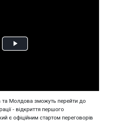
Play
Video
а та Молдова зможуть перейти до
рації - відкриття першого
кий є офіційним стартом переговорів