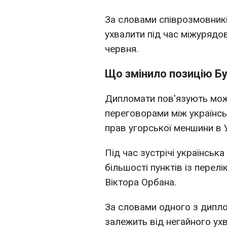
За словами співрозмовників
ухвалити під час міжурядо
червня.
Що змінило позицію Б
Дипломати пов'язують мож
переговорами між українс
прав угорської меншини в У
Під час зустрічі українськ
більшості пунктів із перел
Віктора Орбана.
За словами одного з дипло
залежить від негайного ухв