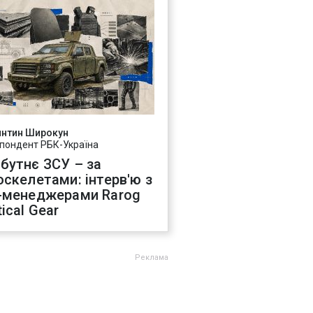
янтин Широкун
пондент РБК-Україна
бутнє ЗСУ – за
оскелетами: інтерв'ю з
-менеджерами Rarog
ical Gear