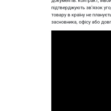
документів: контракт, інвой
підтверджують зв'язок уго
товару в країну не плануєт
засновника, офісу або дов