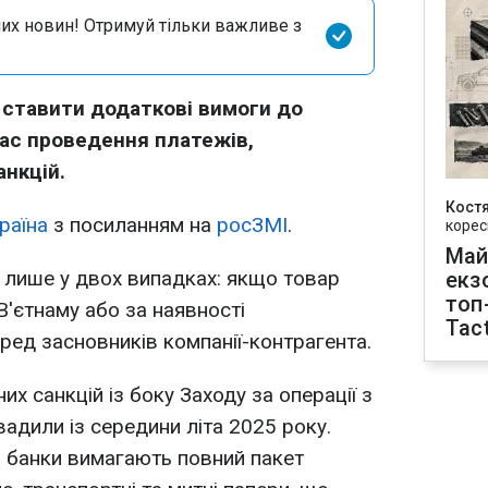
их новин! Отримуй тільки важливе з
 ставити додаткові вимоги до
час проведення платежів,
нкцій.
Кост
раїна
з посиланням на
росЗМІ
.
корес
Май
ь лише у двох випадках: якщо товар
екз
топ
В'єтнаму або за наявності
Tact
ред засновників компанії-контрагента.
 санкцій із боку Заходу за операції з
адили із середини літа 2025 року.
 банки вимагають повний пакет