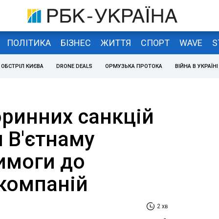
ПОЛІТИКА
БІЗНЕС
ЖИТТЯ
СПОРТ
WAVE
S
ОБСТРІЛ КИЄВА
DRONE DEALS
ОРМУЗЬКА ПРОТОКА
ВІЙНА В УКРАЇНІ
оринних санкцій
 В'єтнаму
имоги до
 компаній
2 хв