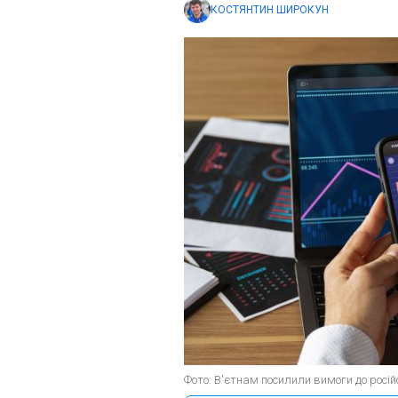
КОСТЯНТИН ШИРОКУН
Фото: В'єтнам посилили вимоги до російс