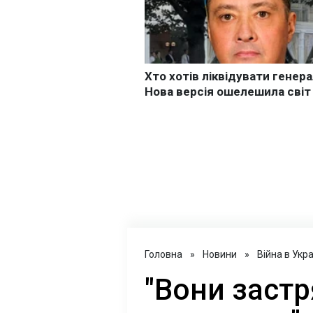
Головна
»
Новини
»
Війна в Укра
"Вони застря