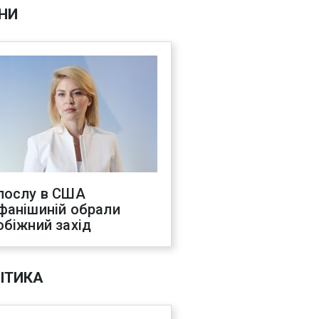
НИ
послу в США
фанішиній обрали
обіжний захід
ІТИКА