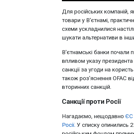
Для російських компаній, 
товари у В'єтнамі, практичн
схеми ускладнилися настіл
шукати альтернативи в інши
В'єтнамські банки почали 
впливом указу президента 
санкції за угоди на корист
також роз'яснення OFAC ві
вторинних санкцій.
Санкції проти Росії
Нагадаємо, нещодавно
ЄС 
Росії.
У списку опинились 22
російським фондом прямих і