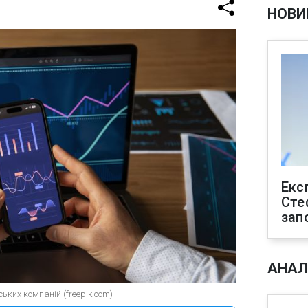
НОВИ
Екс
Сте
зап
АНАЛ
ьких компаній (freepik.com)