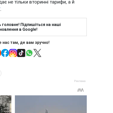
ає не тільки вторинні тарифи, а й
ї
.
ь головне! Підпишіться на наші
новлення в Google!
 нас там, де вам зручно!