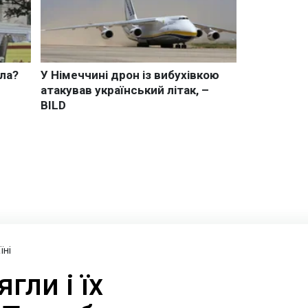
їні
гли і їх