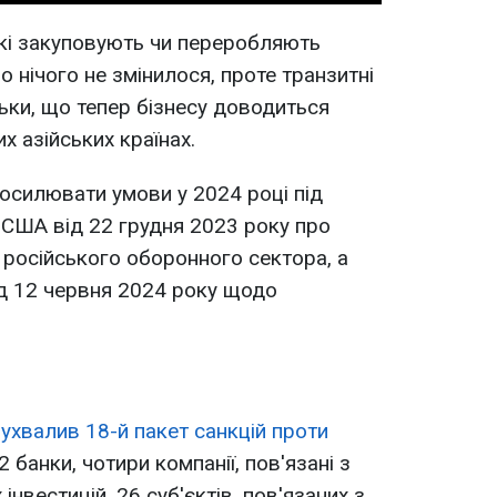
які закуповують чи переробляють
о нічого не змінилося, проте транзитні
ьки, що тепер бізнесу доводиться
х азійських країнах.
посилювати умови у 2024 році під
США від 22 грудня 2023 року про
ь російського оборонного сектора, а
д 12 червня 2024 року щодо
ухвалив 18-й пакет санкцій проти
 банки, чотири компанії, пов'язані з
нвестицій, 26 суб'єктів, пов'язаних з