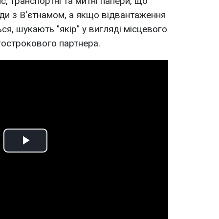
с, транспортні та митні папери, що
ди з В'єтнамом, а якщо відвантаження
ься, шукають "якір" у вигляді місцевого
гострокового партнера.
Play
Video