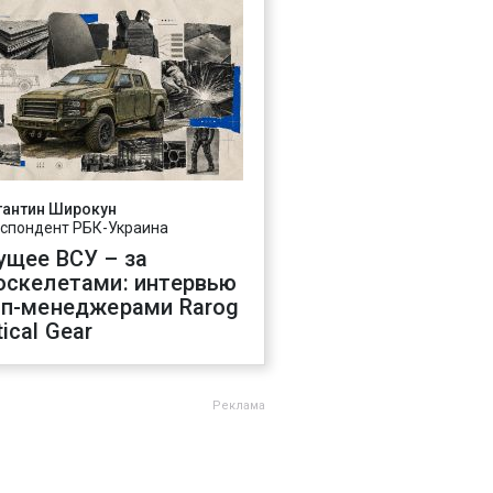
тантин Широкун
спондент РБК-Украина
ущее ВСУ – за
оскелетами: интервью
оп-менеджерами Rarog
ical Gear