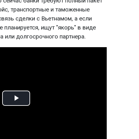
о сейчас банки требуют полный пакет
ойс, транспортные и таможенные
вязь сделки с Вьетнамом, а если
е планируется, ищут "якорь" в виде
а или долгосрочного партнера.
Play
Video