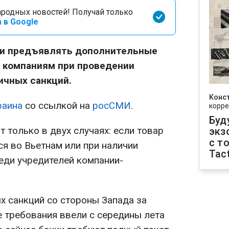
родных новостей! Получай только
 в Google
ли предъявлять дополнительные
м компаниям при проведении
ичных санкций.
Конс
раина
со ссылкой на
росСМИ
.
корре
Буд
т только в двух случаях: если товар
экз
с т
ся во Вьетнам или при наличии
Tact
еди учредителей компании-
х санкций со стороны Запада за
е требования ввели с середины лета