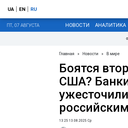
UA
EN
RU
НОВОСТИ
АНАЛИТИКА
ПТ, 07 АВГУСТА
О
Главная
»
Новости
»
В мире
Боятся вто
США? Банки
ужесточили
российски
13:25 13.08.2025 Ср