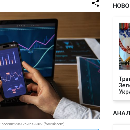
НОВО
Тра
Зел
Укр
АНАЛ
 российским компаниям (freepik.com)