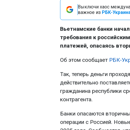
Выключи хаос междуна
важное из
РБК-Украина
Вьетнамские банки нача
требования к российски
платежей, опасаясь втор
Об этом сообщает
РБК-Ук
Так, теперь деньги проходя
действительно поставляет
гражданина республики ср
контрагента.
Банки опасаются вторичны
операции с Россией. Новы