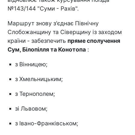
№143/144 "Суми - Рахів".
Маршрут знову з'єднає Північну
Слобожанщину та Сіверщину із заходом
країни - забезпечить
пряме сполучення
Сум, Білопілля та Конотопа
:
з Вінницею;
з Хмельницьким;
з Тернополем;
зі Львовом;
з Івано-Франківськом;