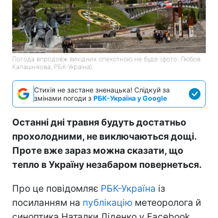
Погода впродовж вихідних спекотною не буде (фото: Любов
Калашнікова, РБК-Україна)
Стихія не застане зненацька! Слідкуй за
змінами погоди з
РБК-Україна у Google
Останні дні травня будуть достатньо
прохолодними, не виключаються дощі.
Проте вже зараз можна сказати, що
тепло в Україну незабаром повернеться.
Про це повідомляє
РБК-Україна
із
посиланням на
публікацію
метеоролога й
синоптика Наталки Діденко у Facebook.