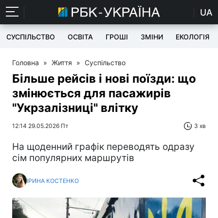
UA
СУСПІЛЬСТВО
ОСВІТА
ГРОШІ
ЗМІНИ
ЕКОЛОГІЯ
Головна
»
Життя
»
Суспільство
Більше рейсів і нові поїзди: що
змінюється для пасажирів
"Укрзалізниці" влітку
12:14 29.05.2026 Пт
3 хв
На щоденний графік переводять одразу
сім популярних маршрутів
ІРИНА КОСТЕНКО