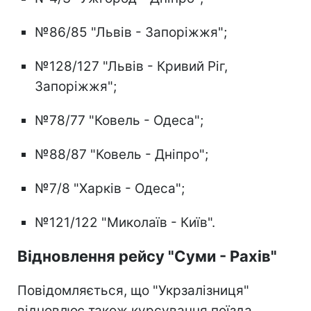
№86/85 "Львів - Запоріжжя";
№128/127 "Львів - Кривий Ріг,
Запоріжжя";
№78/77 "Ковель - Одеса";
№88/87 "Ковель - Дніпро";
№7/8 "Харків - Одеса";
№121/122 "Миколаїв - Київ".
Відновлення рейсу "Суми - Рахів"
Повідомляється, що "Укрзалізниця"
відновлює також курсування поїзда