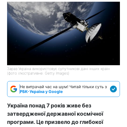
Зараз Україна використовує супутникові дані інших країн
(фото ілюстративне: Getty Images)
Не витрачай час на шум! Читай тільки суть з
РБК-Україна у Google
Україна понад 7 років живе без
затвердженої державної космічної
програми. Це призвело до глибокої