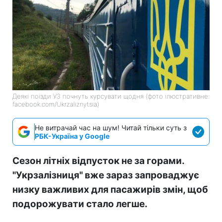
Деякі поїзди УЗ почнуть курсувати щодня (фото ілюстративне:
facebook.com/Ukrzaliznytsia)
Не витрачай час на шум! Читай тільки суть з
РБК-Україна у Google
Сезон літніх відпусток не за горами.
"Укрзалізниця" вже зараз запроваджує
низку важливих для пасажирів змін, щоб
подорожувати стало легше.