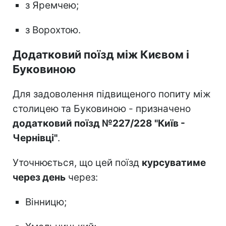
з Яремчею;
з Ворохтою.
Додатковий поїзд між Києвом і
Буковиною
Для задоволення підвищеного попиту між
столицею та Буковиною - призначено
додатковий поїзд №227/228 "Київ -
Чернівці"
.
Уточнюється, що цей поїзд
курсуватиме
через день
через:
Вінницю;