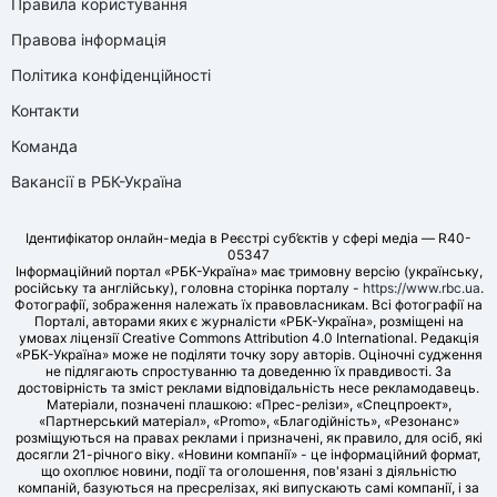
Правила користування
Правова інформація
Політика конфіденційності
Контакти
Команда
Вакансії в РБК-Україна
Ідентифікатор онлайн-медіа в Реєстрі суб’єктів у сфері медіа — R40-
05347
Інформаційний портал «РБК-Україна» має тримовну версію (українську,
російську та англійську), головна сторінка порталу -
https://www.rbc.ua
.
Фотографії, зображення належать їх правовласникам. Всі фотографії на
Порталі, авторами яких є журналісти «РБК-Україна», розміщені на
умовах ліцензії Creative Commons Attribution 4.0 International. Редакція
«РБК-Україна» може не поділяти точку зору авторів. Оціночні судження
не підлягають спростуванню та доведенню їх правдивості. За
достовірність та зміст реклами відповідальність несе рекламодавець.
Матеріали, позначені плашкою: «Прес-релізи», «Спецпроект»,
«Партнерський матеріал», «Promo», «Благодійність», «Резонанс»
розміщуються на правах реклами і призначені, як правило, для осіб, які
досягли 21-річного віку. «Новини компанії» - це інформаційний формат,
що охоплює новини, події та оголошення, пов'язані з діяльністю
компаній, базуються на пресрелізах, які випускають самі компанії, і за