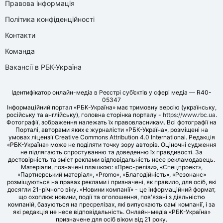
Правова інформація
Політика конфіденційності
Контакти
Команда
Вакансії в РБК-Україна
Ідентифікатор онлайн-медіа в Реєстрі суб’єктів у сфері медіа — R40-
05347
Інформаційний портал «РБК-Україна» має тримовну версію (українську,
російську та англійську), головна сторінка порталу -
https://www.rbc.ua
.
Фотографії, зображення належать їх правовласникам. Всі фотографії на
Порталі, авторами яких є журналісти «РБК-Україна», розміщені на
умовах ліцензії Creative Commons Attribution 4.0 International. Редакція
«РБК-Україна» може не поділяти точку зору авторів. Оціночні судження
не підлягають спростуванню та доведенню їх правдивості. За
достовірність та зміст реклами відповідальність несе рекламодавець.
Матеріали, позначені плашкою: «Прес-релізи», «Спецпроект»,
«Партнерський матеріал», «Promo», «Благодійність», «Резонанс»
розміщуються на правах реклами і призначені, як правило, для осіб, які
досягли 21-річного віку. «Новини компанії» - це інформаційний формат,
що охоплює новини, події та оголошення, пов'язані з діяльністю
компаній, базуються на пресрелізах, які випускають самі компанії, і за
які редакція не несе відповідальність. Онлайн-медіа «РБК-Україна»
призначене для осіб віком від 21 року.