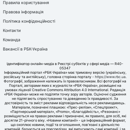
Правила користування
Правова інформація
Політика конфіденційності
Контакти
Команда
Вакансії в РБК-Україна
Ідентифікатор онлайн-медіа в Реєстрі суб’єктів у сфері медіа — R40-
05347
Інформаційний портал «РБК-Україна» має тримовну версію (українську,
російську та англійську), головна сторінка порталу -
https://www.rbc.ua
.
Фотографії, зображення належать їх правовласникам. Всі фотографії на
Порталі, авторами яких є журналісти «РБК-Україна», розміщені на
умовах ліцензії Creative Commons Attribution 4.0 International. Редакція
«РБК-Україна» може не поділяти точку зору авторів. Оціночні судження
не підлягають спростуванню та доведенню їх правдивості. За
достовірність та зміст реклами відповідальність несе рекламодавець.
Матеріали, позначені плашкою: «Прес-релізи», «Спецпроект»,
«Партнерський матеріал», «Promo», «Благодійність», «Резонанс»
розміщуються на правах реклами і призначені, як правило, для осіб, які
досягли 21-річного віку. «Новини компанії» - це інформаційний формат,
що охоплює новини, події та оголошення, пов'язані з діяльністю
компаній, базуються на пресрелізах, які випускають самі компанії, і за