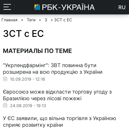
RU
Главная
»
Теги
»
З
» ЗСТ с ЕС
ЗСТ с ЕС
МАТЕРИАЛЫ ПО ТЕМЕ
"Укрлендфармінг": ЗВТ повинна бути
розширена на всю продукцію з України
10.09.2019 - 12:16
Євросоюз може відкласти торгову угоду з
Бразилією через лісові пожежі
24.08.2019 - 19:13
У ЄС заявили, що вільна торгівля з Україною
сприяє розвитку країни