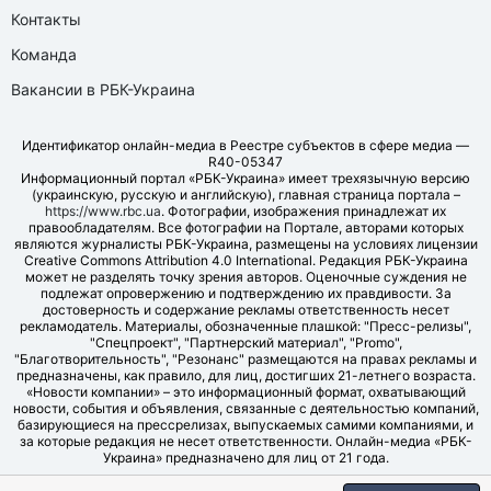
Контакты
Команда
Вакансии в РБК-Украина
Идентификатор онлайн-медиа в Реестре субъектов в сфере медиа —
R40-05347
Информационный портал «РБК-Украина» имеет трехязычную версию
(украинскую, русскую и английскую), главная страница портала –
https://www.rbc.ua
. Фотографии, изображения принадлежат их
правообладателям. Все фотографии на Портале, авторами которых
являются журналисты РБК-Украина, размещены на условиях лицензии
Creative Commons Attribution 4.0 International. Редакция РБК-Украина
может не разделять точку зрения авторов. Оценочные суждения не
подлежат опровержению и подтверждению их правдивости. За
достоверность и содержание рекламы ответственность несет
рекламодатель. Материалы, обозначенные плашкой: "Пресс-релизы",
"Спецпроект", "Партнерский материал", "Promo",
"Благотворительность", "Резонанс" размещаются на правах рекламы и
предназначены, как правило, для лиц, достигших 21-летнего возраста.
«Новости компании» – это информационный формат, охватывающий
новости, события и объявления, связанные с деятельностью компаний,
базирующиеся на прессрелизах, выпускаемых самими компаниями, и
за которые редакция не несет ответственности. Онлайн-медиа «РБК-
Украина» предназначено для лиц от 21 года.
© LLC "UBT MEDIA", 2006-2026.