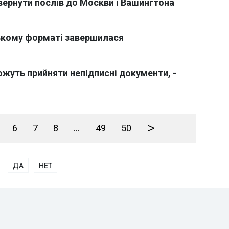
вернути послів до Москви і Вашингтона
узькому форматі завершилася
можуть прийняти непідписні документи, -
>
6
7
8
...
49
50
ДА
НЕТ