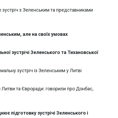
е зустріч з Зеленським та представниками
ленським, але на своїх умовах
ьної зустрічі Зеленського та Тихановської
альну зустріч із Зеленським у Литві
 Литви та Євроради: говорили про Донбас,
нює підготовку зустрічі Зеленського і