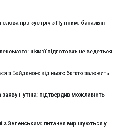
 слова про зустріч з Путіним: банальні
еленського: ніякої підготовки не ведеться
вся з Байденом: від нього багато залежить
а заяву Путіна: підтвердив можливість
ічі з Зеленським: питання вирішуються у