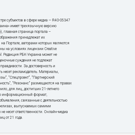
тре субъектов в сфере медиа — R40-05347
аина» имеет трехязычную версию
), главная страница портала –
зображения принадлежат их
 на Портале, авторами которых являются
ы на условиях лицензии Creative
nal. Редакция РБК-Украина может не
ценочные суждения не подлежат
правдивости. За достоверность и
ь несет рекламодатель. Материалы,
зы", "Спецпроект", "Партнерский
ьность", "Резонанс" размещаются на правах
ило, для лиц, достигших 21-летнего
это информационный формат,
объявления, связанные с деятельностью
релизах, выпускаемых самими
 не несет ответственности. Онлайн-медиа
ц от 21 года.