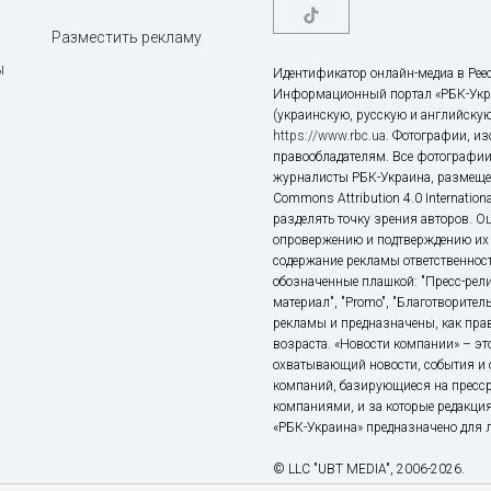
Разместить рекламу
ы
Идентификатор онлайн-медиа в Реес
Информационный портал «РБК-Укр
(украинскую, русскую и английскую
https://www.rbc.ua
. Фотографии, и
правообладателям. Все фотографии
журналисты РБК-Украина, размещен
Commons Attribution 4.0 Internatio
разделять точку зрения авторов. О
опровержению и подтверждению их 
содержание рекламы ответственност
обозначенные плашкой: "Пресс-рели
материал", "Promo", "Благотворител
рекламы и предназначены, как прав
возраста. «Новости компании» – 
охватывающий новости, события и 
компаний, базирующиеся на пресс
компаниями, и за которые редакция
«РБК-Украина» предназначено для ли
© LLC "UBT MEDIA", 2006-2026.