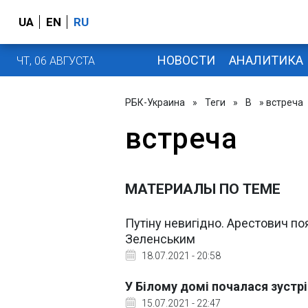
UA
EN
RU
НОВОСТИ
АНАЛИТИКА
ЧТ, 06 АВГУСТА
РБК-Украина
»
Теги
»
В
» встреча
встреча
МАТЕРИАЛЫ ПО ТЕМЕ
Путіну невигідно. Арестович поя
Зеленським
18.07.2021 - 20:58
У Білому домі почалася зустр
15.07.2021 - 22:47