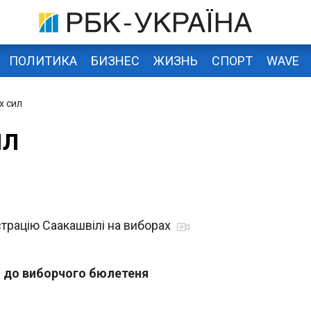
ПОЛИТИКА
БИЗНЕС
ЖИЗНЬ
СПОРТ
WAVE
х сил
ил
трацію Саакашвілі на виборах
і до виборчого бюлетеня