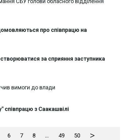
имання СБУ голови обласного відділення
" домовляються про співпрацю на
г створюватися за сприяння заступника
вучив вимоги до влади
у" співпрацю з Саакашвілі
>
6
7
8
...
49
50