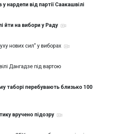
у нардепи від партії Саакашвілі
і йти на вибори у Раду
Руху нових сил" у виборах
ілі Дангадзе під вартою
му таборі перебувають близько 100
ітику вручено підозру