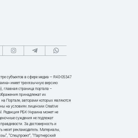
тре субъектов в сфере медиа — R40-05347
аина» имеет трехязычную версию
), главная страница портала –
зображения принадлежат их
 на Портале, авторами которых являются
ы на условиях лицензии Creative
nal. Редакция РБК-Украина может не
ценочные суждения не подлежат
правдивости. За достоверность и
ь несет рекламодатель. Материалы,
зы", "Спецпроект", "Партнерский