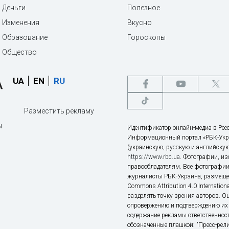
Деньги
Полезное
Изменения
Вкусно
Образование
Гороскопы
Общество
UA
EN
RU
Разместить рекламу
ы
Идентификатор онлайн-медиа в Реес
Информационный портал «РБК-Укр
(украинскую, русскую и английскую
https://www.rbc.ua
. Фотографии, и
правообладателям. Все фотографии
журналисты РБК-Украина, размещен
Commons Attribution 4.0 Internatio
разделять точку зрения авторов. О
опровержению и подтверждению их 
содержание рекламы ответственност
обозначенные плашкой: "Пресс-рели