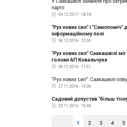
У Саакашвілі заявили про затр
партії
04.12.2017 - 18:18
"Рух нових сил" і "Самопоміч
інформаційному полі
06.12.2016 - 12:55
"Рух нових сил" Саакашвілі мі
голови АП Ковальчука
06.12.2016 - 11:51
"Рух нових сил": Саакашвілі оз
27.11.2016 - 15:06
Садовий допустив "більш тісн
23.11.2016 - 10:40
1
2
3
4
5