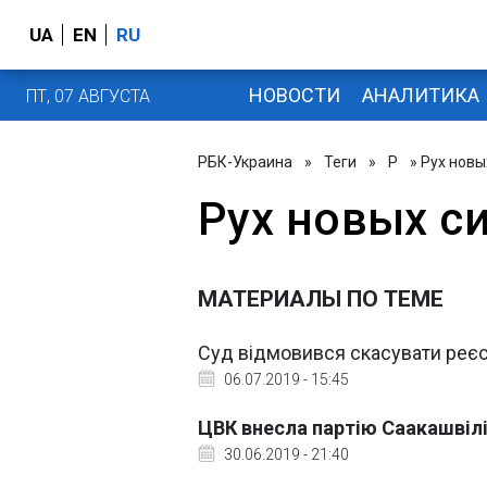
UA
EN
RU
НОВОСТИ
АНАЛИТИКА
ПТ, 07 АВГУСТА
РБК-Украина
»
Теги
»
Р
» Рух новы
Рух новых с
МАТЕРИАЛЫ ПО ТЕМЕ
Суд відмовився скасувати реєс
06.07.2019 - 15:45
ЦВК внесла партію Саакашвіл
30.06.2019 - 21:40