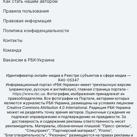
Как стать нашим автором
Правила пользования
Правовая информация
Политика конфиденциальности
Контакты
Команда
Вакансии в РБК-Украина
Идентификатор онлайн-медиа в Реестре субъектов в сфере медиа —
R40-05347
Информационный портал «РБК-Украина» имеет трехязычную версию
(украинскую, русскую и английскую), главная страница портала –
https://www.rbc.ua
. Фотографии, изображения принадлежат их
правообладателям. Все фотографии на Портале, авторами которых
являются журналисты РБК-Украина, размещены на условиях лицензии
Creative Commons Attribution 4.0 International. Редакция РБК-Украина
может не разделять точку зрения авторов. Оценочные суждения не
подлежат опровержению и подтверждению их правдивости. За
достоверность и содержание рекламы ответственность несет
рекламодатель. Материалы, обозначенные плашкой: "Пресс-релизы",
"Спецпроект", "Партнерский материал", "Promo",
"Благотворительность", "Резонанс" размещаются на правах рекламы и