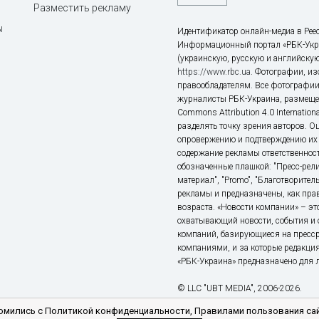
Разместить рекламу
ы
Идентификатор онлайн-медиа в Реес
Информационный портал «РБК-Укр
(украинскую, русскую и английскую
https://www.rbc.ua
. Фотографии, и
правообладателям. Все фотографии
журналисты РБК-Украина, размещен
Commons Attribution 4.0 Internatio
разделять точку зрения авторов. О
опровержению и подтверждению их 
содержание рекламы ответственност
обозначенные плашкой: "Пресс-рели
материал", "Promo", "Благотворител
рекламы и предназначены, как прав
возраста. «Новости компании» – 
охватывающий новости, события и 
компаний, базирующиеся на пресс
компаниями, и за которые редакция
«РБК-Украина» предназначено для ли
© LLC "UBT MEDIA", 2006-2026.
мились с Политикой конфиденциальности, Правилами пользования сай