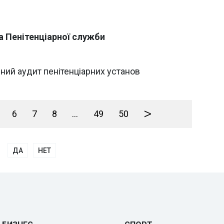
а Пенітенціарної служби
ний аудит пенітенціарних установ
>
6
7
8
...
49
50
ДА
НЕТ