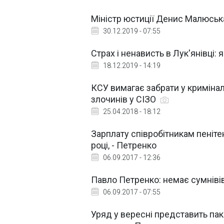
Міністр юстиції Денис Малюськ
30.12.2019 - 07:55
Страх і ненависть в Лук'янівці:
18.12.2019 - 14:19
КСУ вимагає забрати у криміна
злочинів у СІЗО
25.04.2018 - 18:12
Зарплату співробітникам пеніт
році, - Петренко
06.09.2017 - 12:36
Павло Петренко: немає сумніві
06.09.2017 - 07:55
Уряд у вересні представить па