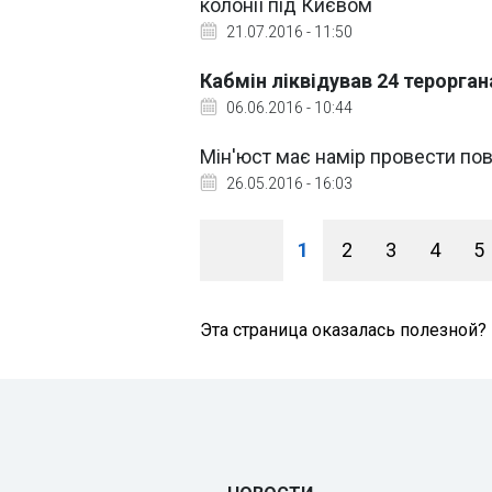
колонії під Києвом
21.07.2016 - 11:50
Кабмін ліквідував 24 терорган
06.06.2016 - 10:44
Мін'юст має намір провести пов
26.05.2016 - 16:03
1
2
3
4
5
Эта страница оказалась полезной?