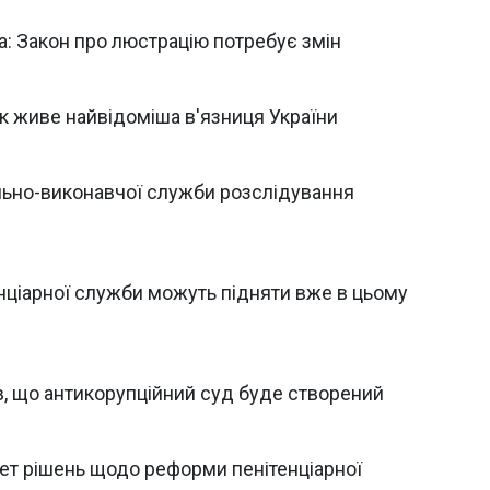
а: Закон про люстрацію потребує змін
 як живе найвідоміша в'язниця України
льно-виконавчої служби розслідування
енціарної служби можуть підняти вже в цьому
в, що антикорупційний суд буде створений
кет рішень щодо реформи пенітенціарної