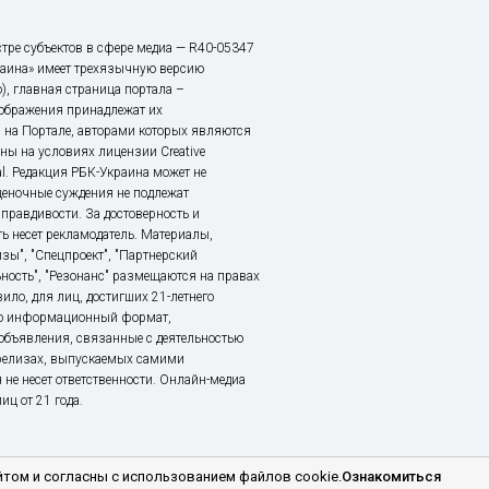
тре субъектов в сфере медиа — R40-05347
аина» имеет трехязычную версию
), главная страница портала –
зображения принадлежат их
 на Портале, авторами которых являются
ы на условиях лицензии Creative
nal. Редакция РБК-Украина может не
ценочные суждения не подлежат
правдивости. За достоверность и
ь несет рекламодатель. Материалы,
зы", "Спецпроект", "Партнерский
ьность", "Резонанс" размещаются на правах
ило, для лиц, достигших 21-летнего
это информационный формат,
объявления, связанные с деятельностью
релизах, выпускаемых самими
 не несет ответственности. Онлайн-медиа
ц от 21 года.
том и согласны с использованием файлов cookie.
Ознакомиться