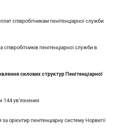
плат співробітникам пенітенціарної служби
а співробітників пенітенціарної служби в
овлення силових структур Пенітенціарної
и 144 ув'язнених
за орієнтир пенітенціарну систему Норвегії