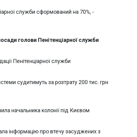
іарної служби сформований на 70%, -
посади голови Пенітенціарної служби
ідації Пенітенціарної служби
истеми судитимуть за розтрату 200 тис. грн
нила начальника колонії під Києвом
ала інформацію про втечу засуджених з