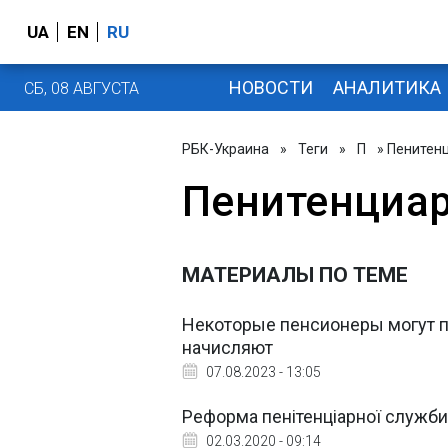
UA
EN
RU
НОВОСТИ
АНАЛИТИКА
СБ, 08 АВГУСТА
РБК-Украина
»
Теги
»
П
» Пенитен
Пенитенциар
МАТЕРИАЛЫ ПО ТЕМЕ
Некоторые пенсионеры могут по
начисляют
07.08.2023 - 13:05
Реформа пенітенціарної служби
02.03.2020 - 09:14