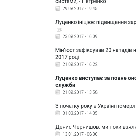
системи, - Петренко
29.08.2017 - 19:45
Луценко ініціює підвищення зар
23.08.2017 - 16:09
Мін'юст зафіксував 20 нападів н
2017 році
21.08.2017 - 16:22
Луценко виступає за повне он
служби
21.08.2017 - 13:58
З початку року в Україні померл
31.03.2017 - 14:05
Денис Чернишов: ми поки взяли 
13.01.2017 - 08:00