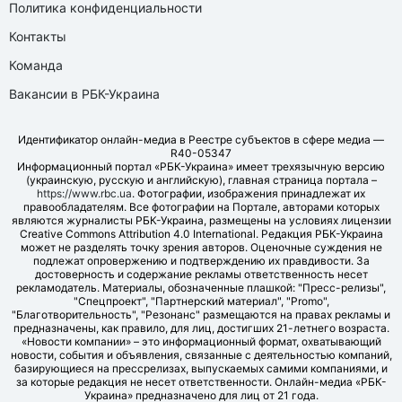
Политика конфиденциальности
Контакты
Команда
Вакансии в РБК-Украина
Идентификатор онлайн-медиа в Реестре субъектов в сфере медиа —
R40-05347
Информационный портал «РБК-Украина» имеет трехязычную версию
(украинскую, русскую и английскую), главная страница портала –
https://www.rbc.ua
. Фотографии, изображения принадлежат их
правообладателям. Все фотографии на Портале, авторами которых
являются журналисты РБК-Украина, размещены на условиях лицензии
Creative Commons Attribution 4.0 International. Редакция РБК-Украина
может не разделять точку зрения авторов. Оценочные суждения не
подлежат опровержению и подтверждению их правдивости. За
достоверность и содержание рекламы ответственность несет
рекламодатель. Материалы, обозначенные плашкой: "Пресс-релизы",
"Спецпроект", "Партнерский материал", "Promo",
"Благотворительность", "Резонанс" размещаются на правах рекламы и
предназначены, как правило, для лиц, достигших 21-летнего возраста.
«Новости компании» – это информационный формат, охватывающий
новости, события и объявления, связанные с деятельностью компаний,
базирующиеся на прессрелизах, выпускаемых самими компаниями, и
за которые редакция не несет ответственности. Онлайн-медиа «РБК-
Украина» предназначено для лиц от 21 года.