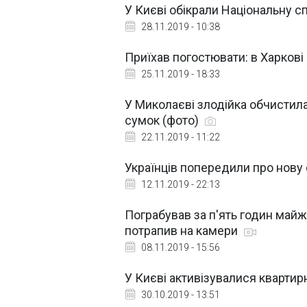
У Києві обікрали Національну с
28.11.2019 - 10:38
Приїхав погостювати: в Харкові 
25.11.2019 - 18:33
У Миколаєві злодійка обчистила п
сумок (фото)
22.11.2019 - 11:22
Українців попередили про нову
12.11.2019 - 22:13
Пограбував за п'ять годин майж
потрапив на камери
08.11.2019 - 15:56
У Києві активізувалися квартир
30.10.2019 - 13:51