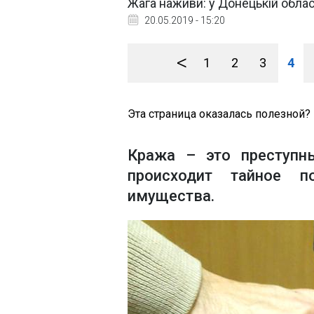
Жага наживи: у Донецькій облас
20.05.2019 - 15:20
<
1
2
3
4
Эта страница оказалась полезной?
Кража – это преступн
происходит тайное п
имущества.