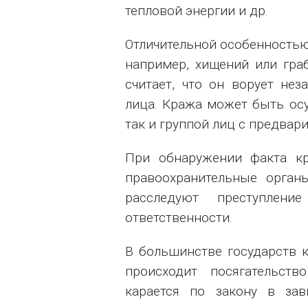
тепловой энергии и др.
Отличительной особенностью
например, хищений или граб
считает, что он ворует не
лица. Кража может быть ос
так и группой лиц с предвар
При обнаружении факта к
правоохранительные орган
расследуют преступлен
ответственности.
В большинстве государств к
происходит посягательст
карается по закону в зав