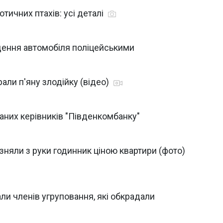
отичних птахів: усі деталі
ення автомобіля поліцейськими
али п'яну злодійку (відео)
них керівників "Південкомбанку"
 зняли з руки годинник ціною квартири (фото)
али членів угруповання, які обкрадали