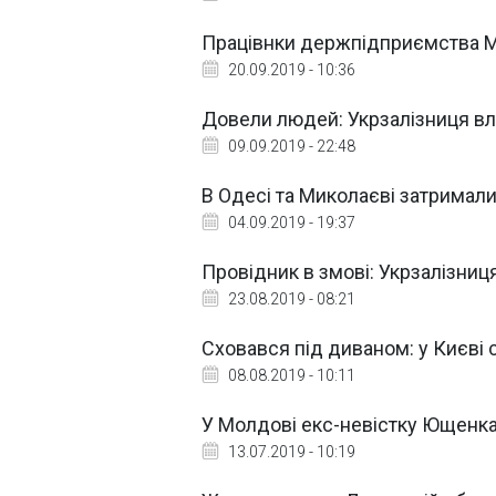
Працівнки держпідприємства МВ
20.09.2019 - 10:36
Довели людей: Укрзалізниця вл
09.09.2019 - 22:48
В Одесі та Миколаєві затримали
04.09.2019 - 19:37
Провідник в змові: Укрзалізниц
23.08.2019 - 08:21
Сховався під диваном: у Києві
08.08.2019 - 10:11
У Молдові екс-невістку Ющенка
13.07.2019 - 10:19