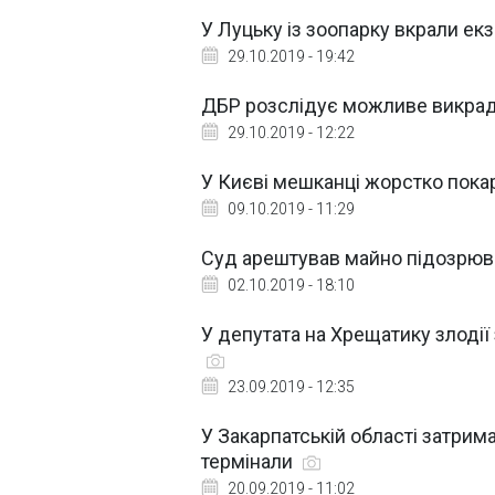
У Луцьку із зоопарку вкрали екз
29.10.2019 - 19:42
ДБР розслідує можливе викрад
29.10.2019 - 12:22
У Києві мешканці жорстко покар
09.10.2019 - 11:29
Суд арештував майно підозрюва
02.10.2019 - 18:10
У депутата на Хрещатику злодії
23.09.2019 - 12:35
У Закарпатській області затрим
термінали
20.09.2019 - 11:02