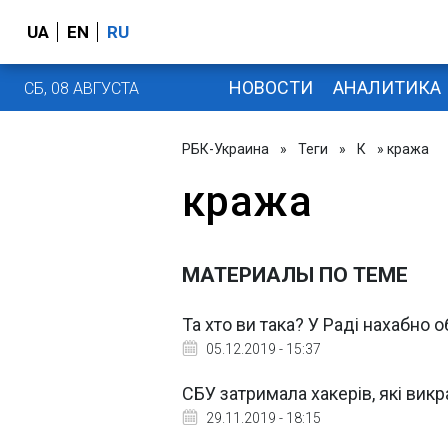
UA
EN
RU
НОВОСТИ
АНАЛИТИКА
СБ, 08 АВГУСТА
РБК-Украина
»
Теги
»
К
» кража
кража
МАТЕРИАЛЫ ПО ТЕМЕ
Та хто ви така? У Раді нахабно
05.12.2019 - 15:37
СБУ затримала хакерів, які ви
29.11.2019 - 18:15