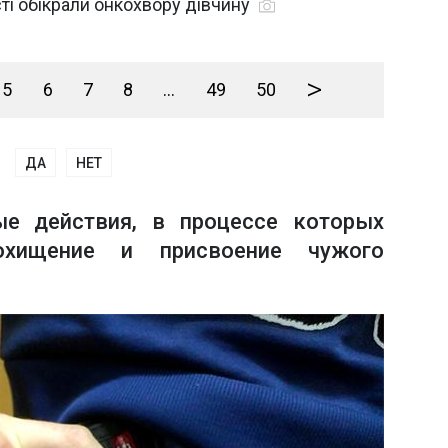
ті обікрали онкохвору дівчину
>
5
6
7
8
...
49
50
ДА
НЕТ
ые действия, в процессе которых
охищение и присвоение чужого