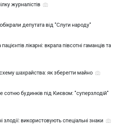
пілку журналістів
обікрали депутата від "Слуги народу"
ацієнтів лікарні: вкрала півсотні гаманців та
 схему шахрайства: як зберегти майно
е сотню будинків під Києвом: "суперзлодій"
ні злодії: використовують спеціальні знаки