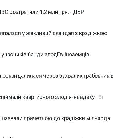
С розтратили 1,2 млн грн, - ДБР
япалася у жахливий скандал з крадіжкою
 учасників банди злодіїв-іноземців
я оскандалилася через зухвалих грабіжників
 спіймали квартирного злодія-невдаху
 назвали причетною до крадіжки мільярда