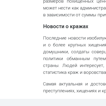
размеров похищенных цен
может нести как администрат
в зависимости от суммы при
Новости о кражах
Последние новости изобилую
и о более крупных хищени
домушники, солдаты совер
политики обманным путе
страны. Людей интересует,
статистика краж и воровства
Самая актуальная и досто
преступлениях, хищениях и к