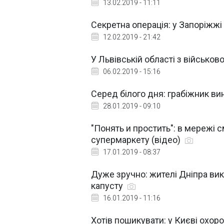
13.02.2019 - 11:11
Секретна операція: у Запоріжжі
12.02.2019 - 21:42
У Львівській області з військо
06.02.2019 - 15:16
Серед білого дня: грабіжник вин
28.01.2019 - 09:10
"Понять и простить": в мережі с
супермаркету (відео)
17.01.2019 - 08:37
Дуже зручно: жителі Дніпра вик
капусту
16.01.2019 - 11:16
Хотів пошикувати: у Києві охоро