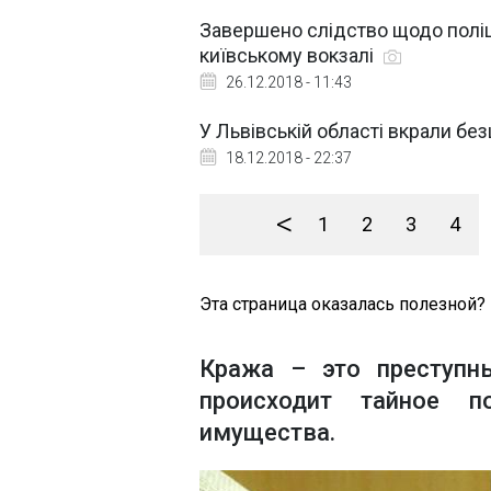
Завершено слідство щодо поліце
київському вокзалі
26.12.2018 - 11:43
У Львівській області вкрали без
18.12.2018 - 22:37
<
1
2
3
4
Эта страница оказалась полезной?
Кража – это преступн
происходит тайное п
имущества.