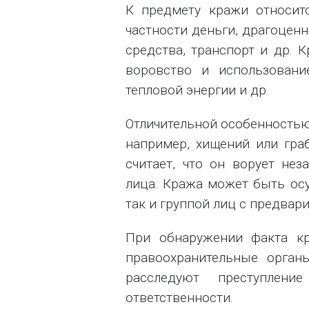
К предмету кражи относит
частности деньги, драгоценн
средства, транспорт и др. 
воровство и использовани
тепловой энергии и др.
Отличительной особенностью
например, хищений или граб
считает, что он ворует не
лица. Кража может быть ос
так и группой лиц с предвар
При обнаружении факта к
правоохранительные орган
расследуют преступлен
ответственности.