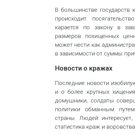
В большинстве государств к
происходит посягательст
карается по закону в зав
размеров похищенных цен
может нести как администрат
в зависимости от суммы при
Новости о кражах
Последние новости изобилую
и о более крупных хищени
домушники, солдаты совер
политики обманным путе
страны. Людей интересует,
статистика краж и воровства