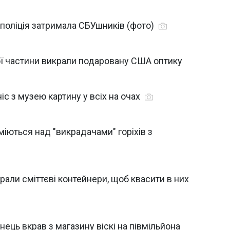
 поліція затримала СБУшників (фото)
вої частини викрали подаровану США оптику
іс з музею картину у всіх на очах
міються над "викрадачами" горіхів з
рали сміттєві контейнери, щоб квасити в них
нець вкрав з магазину віскі на півмільйона