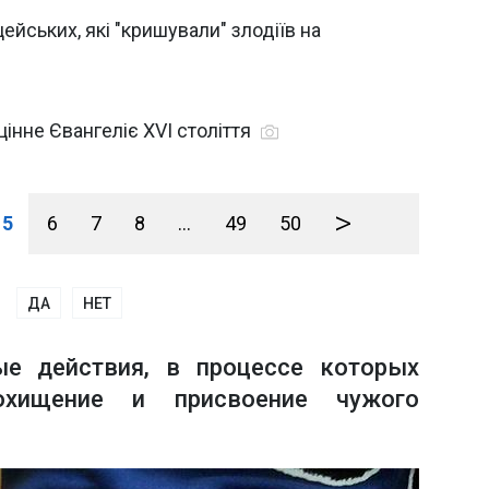
йських, які "кришували" злодіїв на
цінне Євангеліє XVI століття
>
5
6
7
8
...
49
50
ДА
НЕТ
ые действия, в процессе которых
охищение и присвоение чужого