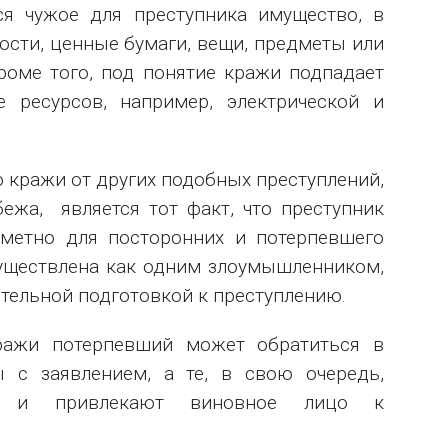
ся чужое для преступника имущество, в
ости, ценные бумаги, вещи, предметы или
Кроме того, под понятие кражи подпадает
е ресурсов, например, электрической и
 кражи от других подобных преступлений,
ежа, является тот факт, что преступник
заметно для посторонних и потерпевшего
уществлена как одним злоумышленником,
ительной подготовкой к преступлению.
ражи потерпевший может обратиться в
ы с заявлением, а те, в свою очередь,
ие и привлекают виновное лицо к