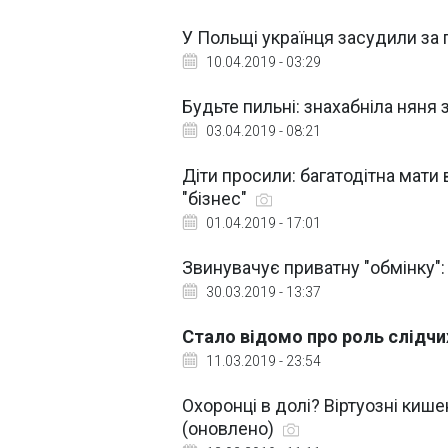
У Польщі українця засудили за
10.04.2019 - 03:29
Будьте пильні: знахабніла няня 
03.04.2019 - 08:21
Діти просили: багатодітна мати
"бізнес"
01.04.2019 - 17:01
Звинувачує приватну "обмінку":
30.03.2019 - 13:37
Стало відомо про роль слідчи
11.03.2019 - 23:54
Охоронці в долі? Віртуозні киш
(оновлено)