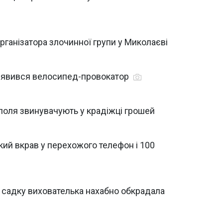
рганізатора злочинної групи у Миколаєві
 з'явився велосипед-провокатор
ополя звинувачують у крадіжці грошей
який вкрав у перехожого телефон і 100
 садку вихователька нахабно обкрадала