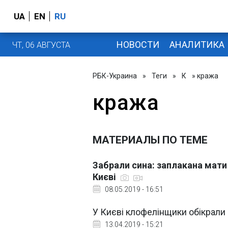
UA
EN
RU
НОВОСТИ
АНАЛИТИКА
ЧТ, 06 АВГУСТА
РБК-Украина
»
Теги
»
К
» кража
кража
МАТЕРИАЛЫ ПО ТЕМЕ
Забрали сина: заплакана мати
Києві
08.05.2019 - 16:51
У Києві клофелінщики обікрали
13.04.2019 - 15:21