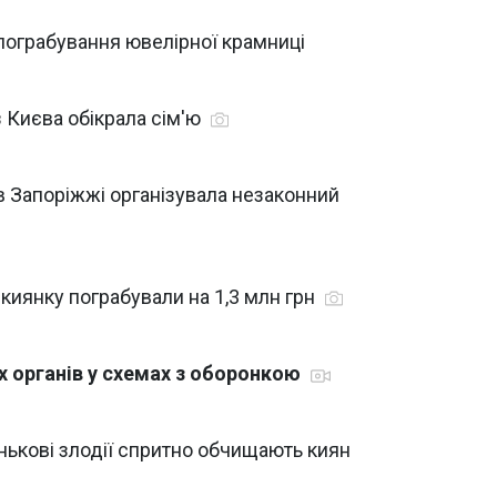
 пограбування ювелірної крамниці
з Києва обікрала сім'ю
 в Запоріжжі організувала незаконний
 киянку пограбували на 1,3 млн грн
х органів у схемах з оборонкою
енькові злодії спритно обчищають киян