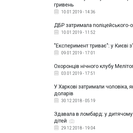
гривень
10.01.2019 - 14:36
ДБР затримала поліцейського-о
10.01.2019 - 11:52
"Експеримент триває": у Києві
09.01.2019 - 17:01
Охоронців нічного клубу Меліт
03.01.2019 - 17:51
У Харкові затримали чоловіка, 
доларів
30.12.2018 - 05:19
Здавала в ломбард: у дитячому
дітей
29.12.2018 - 19:04