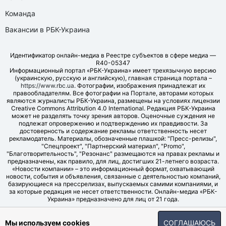
Команда
Вакансии в РБК-Украина
Идентификатор онлайн-медиа в Реестре субъектов в сфере медиа —
R40-05347
Информационный портал «РБК-Украина» имеет трехязычную версию
(украинскую, русскую и английскую), главная страница портала –
https://www.rbc.ua
. Фотографии, изображения принадлежат их
правообладателям. Все фотографии на Портале, авторами которых
являются журналисты РБК-Украина, размещены на условиях лицензии
Creative Commons Attribution 4.0 International. Редакция РБК-Украина
может не разделять точку зрения авторов. Оценочные суждения не
подлежат опровержению и подтверждению их правдивости. За
достоверность и содержание рекламы ответственность несет
рекламодатель. Материалы, обозначенные плашкой: "Пресс-релизы",
"Спецпроект", "Партнерский материал", "Promo",
"Благотворительность", "Резонанс" размещаются на правах рекламы и
предназначены, как правило, для лиц, достигших 21-летнего возраста.
«Новости компании» – это информационный формат, охватывающий
новости, события и объявления, связанные с деятельностью компаний,
базирующиеся на прессрелизах, выпускаемых самими компаниями, и
за которые редакция не несет ответственности. Онлайн-медиа «РБК-
Украина» предназначено для лиц от 21 года.
© LLC "UBT MEDIA", 2006-2026.
Мы используем cookies
СОГЛАШАЮСЬ