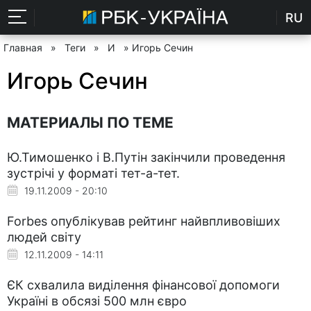
RU
Главная
»
Теги
»
И
» Игорь Сечин
Игорь Сечин
МАТЕРИАЛЫ ПО ТЕМЕ
Ю.Тимошенко і В.Путін закінчили проведення
зустрічі у форматі тет-а-тет.
19.11.2009 - 20:10
Forbes опублікував рейтинг найвпливовіших
людей світу
12.11.2009 - 14:11
ЄК схвалила виділення фінансової допомоги
Україні в обсязі 500 млн євро