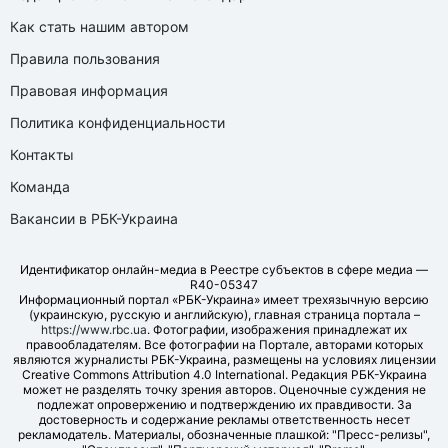
Как стать нашим автором
Правила пользования
Правовая информация
Политика конфиденциальности
Контакты
Команда
Вакансии в РБК-Украина
Идентификатор онлайн-медиа в Реестре субъектов в сфере медиа —
R40-05347
Информационный портал «РБК-Украина» имеет трехязычную версию
(украинскую, русскую и английскую), главная страница портала –
https://www.rbc.ua
. Фотографии, изображения принадлежат их
правообладателям. Все фотографии на Портале, авторами которых
являются журналисты РБК-Украина, размещены на условиях лицензии
Creative Commons Attribution 4.0 International. Редакция РБК-Украина
может не разделять точку зрения авторов. Оценочные суждения не
подлежат опровержению и подтверждению их правдивости. За
достоверность и содержание рекламы ответственность несет
рекламодатель. Материалы, обозначенные плашкой: "Пресс-релизы",