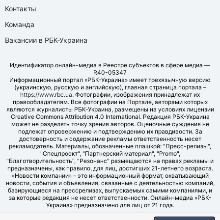
Контакты
Команда
Вакансии в РБК-Украина
Идентификатор онлайн-медиа в Реестре субъектов в сфере медиа —
R40-05347
Информационный портал «РБК-Украина» имеет трехязычную версию
(украинскую, русскую и английскую), главная страница портала –
https://www.rbc.ua
. Фотографии, изображения принадлежат их
правообладателям. Все фотографии на Портале, авторами которых
являются журналисты РБК-Украина, размещены на условиях лицензии
Creative Commons Attribution 4.0 International. Редакция РБК-Украина
может не разделять точку зрения авторов. Оценочные суждения не
подлежат опровержению и подтверждению их правдивости. За
достоверность и содержание рекламы ответственность несет
рекламодатель. Материалы, обозначенные плашкой: "Пресс-релизы",
"Спецпроект", "Партнерский материал", "Promo",
"Благотворительность", "Резонанс" размещаются на правах рекламы и
предназначены, как правило, для лиц, достигших 21-летнего возраста.
«Новости компании» – это информационный формат, охватывающий
новости, события и объявления, связанные с деятельностью компаний,
базирующиеся на прессрелизах, выпускаемых самими компаниями, и
за которые редакция не несет ответственности. Онлайн-медиа «РБК-
Украина» предназначено для лиц от 21 года.
© LLC "UBT MEDIA", 2006-2026.