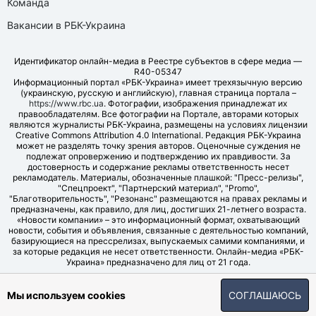
Команда
Вакансии в РБК-Украина
Идентификатор онлайн-медиа в Реестре субъектов в сфере медиа —
R40-05347
Информационный портал «РБК-Украина» имеет трехязычную версию
(украинскую, русскую и английскую), главная страница портала –
https://www.rbc.ua
. Фотографии, изображения принадлежат их
правообладателям. Все фотографии на Портале, авторами которых
являются журналисты РБК-Украина, размещены на условиях лицензии
Creative Commons Attribution 4.0 International. Редакция РБК-Украина
может не разделять точку зрения авторов. Оценочные суждения не
подлежат опровержению и подтверждению их правдивости. За
достоверность и содержание рекламы ответственность несет
рекламодатель. Материалы, обозначенные плашкой: "Пресс-релизы",
"Спецпроект", "Партнерский материал", "Promo",
"Благотворительность", "Резонанс" размещаются на правах рекламы и
предназначены, как правило, для лиц, достигших 21-летнего возраста.
«Новости компании» – это информационный формат, охватывающий
новости, события и объявления, связанные с деятельностью компаний,
базирующиеся на прессрелизах, выпускаемых самими компаниями, и
за которые редакция не несет ответственности. Онлайн-медиа «РБК-
Украина» предназначено для лиц от 21 года.
© LLC "UBT MEDIA", 2006-2026.
Мы используем cookies
СОГЛАШАЮСЬ