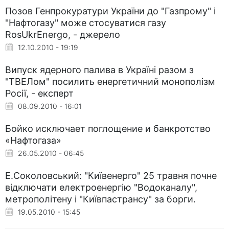
Позов Генпрокуратури України до "Газпрому" і
"Нафтогазу" може стосуватися газу
RosUkrEnergo, - джерело
12.10.2010 - 19:19
Випуск ядерного палива в Україні разом з
"ТВЕЛом" посилить енергетичний монополізм
Росії, - експерт
08.09.2010 - 16:01
Бойко исключает поглощение и банкротство
«Нафтогаза»
26.05.2010 - 06:45
Е.Соколовський: "Київенерго" 25 травня почне
відключати електроенергію "Водоканалу",
метрополітену і "Київпастрансу" за борги.
19.05.2010 - 15:45