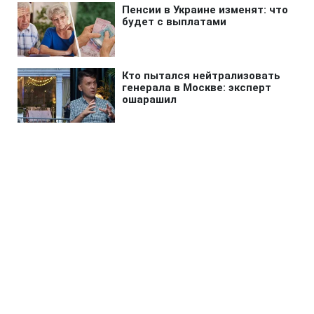
Главная
»
Новости
»
В мире
Вэнс предрек шатдаун в США
после неудачной встречи
Трампа с демократами
09:26 30.09.2025 Вт
2 мин
ЮЛИЯ МАЛОВИЧКО