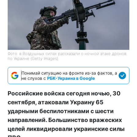
Фото: в Воздушных силах рассказали о ночной атаке дронов
по Украине (Getty Images)
Понимай ситуацию на фронте из-за фактов, а
не слухов с
РБК-Украина в Google
Российские войска сегодня ночью, 30
сентября, атаковали Украину 65
ударными беспилотниками с шести
направлений. Большинство вражеских
целей ликвидировали украинские силы