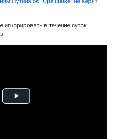
иям Путина об "Орешнике" не верят
е игнорировать в течение суток
и.
Play
Video