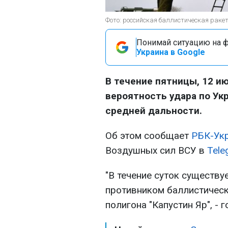
Фото: российская баллистическая раке
Понимай ситуацию на фр
Украина в Google
В течение пятницы, 12 и
вероятность удара по Ук
средней дальности.
Об этом сообщает
РБК-Ук
Воздушных сил ВСУ в
Tele
"В течение суток существ
противником баллистическ
полигона "Капустин Яр", - 