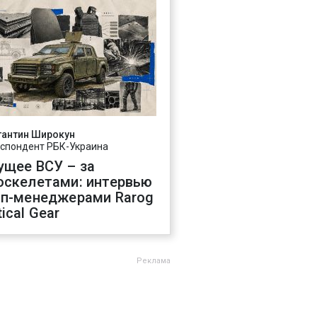
тантин Широкун
спондент РБК-Украина
ущее ВСУ – за
оскелетами: интервью
оп-менеджерами Rarog
ical Gear