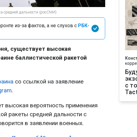
та средней дальности (росСМИ)
онте из-за фактов, а не слухов с
РБК-
юня, существует высокая
раине баллистической ракетой
Конс
корре
Буд
экз
раина
со ссылкой на заявление
с т
gram
.
Tact
ует высокая вероятность применения
ой ракеты средней дальности с
говорится в заявлении военных.