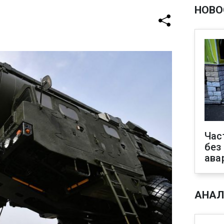
НОВО
Час
без
ава
АНАЛ