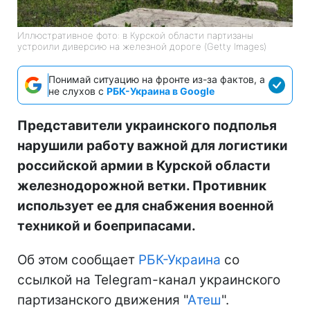
Иллюстративное фото: в Курской области партизаны
устроили диверсию на железной дороге (Getty Images)
Понимай ситуацию на фронте из-за фактов, а
не слухов с
РБК-Украина в Google
Представители украинского подполья
нарушили работу важной для логистики
российской армии в Курской области
железнодорожной ветки. Противник
использует ее для снабжения военной
техникой и боеприпасами.
Об этом сообщает
РБК-Украина
со
ссылкой на Telegram-канал украинского
партизанского движения "
Атеш
".