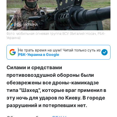
Фото: мобильная огневая группа ВСУ (Виталий Носач, РБК-
Украина)
Не трать время на шум! Читай только суть из
РБК-Украина в Google
Силами и средствами
противовоздушной обороны были
обезврежены все дроны-камикадзе
типа "Шахед", которые враг применил в
эту ночь для ударов по Киеву. В городе
разрушений и потерпевших нет.