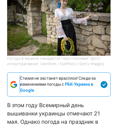
Погода в Украине ожидается "неустойчивая" (фото
иллюстративное: Ukrinform / NurPhoto / Getty Images)
Стихия не застанет врасплох! Следи за
изменениями погоды с
РБК-Украина в
Google
В этом году Всемирный день
вышиванки украинцы отмечают 21
мая. Однако погода на праздник в