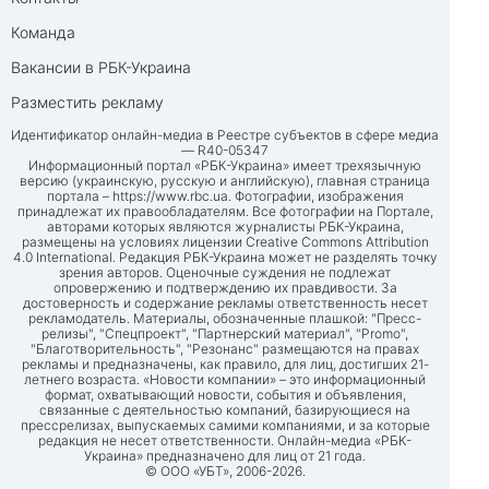
Команда
Вакансии в РБК-Украина
Разместить рекламу
Идентификатор онлайн-медиа в Реестре субъектов в сфере медиа
— R40-05347
Информационный портал «РБК-Украина» имеет трехязычную
версию (украинскую, русскую и английскую), главная страница
портала –
https://www.rbc.ua
. Фотографии, изображения
принадлежат их правообладателям. Все фотографии на Портале,
авторами которых являются журналисты РБК-Украина,
размещены на условиях лицензии Creative Commons Attribution
4.0 International. Редакция РБК-Украина может не разделять точку
зрения авторов. Оценочные суждения не подлежат
опровержению и подтверждению их правдивости. За
достоверность и содержание рекламы ответственность несет
рекламодатель. Материалы, обозначенные плашкой: "Пресс-
релизы", "Спецпроект", "Партнерский материал", "Promo",
"Благотворительность", "Резонанс" размещаются на правах
рекламы и предназначены, как правило, для лиц, достигших 21-
летнего возраста. «Новости компании» – это информационный
формат, охватывающий новости, события и объявления,
связанные с деятельностью компаний, базирующиеся на
прессрелизах, выпускаемых самими компаниями, и за которые
редакция не несет ответственности. Онлайн-медиа «РБК-
Украина» предназначено для лиц от 21 года.
© ООО «УБТ», 2006-2026.