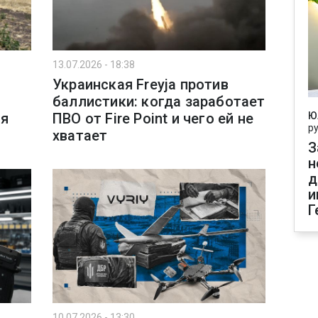
13.07.2026 - 18:38
Украинская Freyja против
баллистики: когда заработает
Ю
ия
ПВО от Fire Point и чего ей не
р
хватает
З
н
д
и
Г
10.07.2026 - 13:30