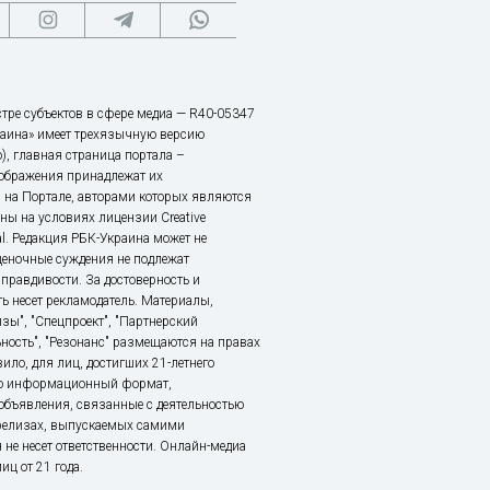
тре субъектов в сфере медиа — R40-05347
аина» имеет трехязычную версию
), главная страница портала –
зображения принадлежат их
 на Портале, авторами которых являются
ы на условиях лицензии Creative
nal. Редакция РБК-Украина может не
ценочные суждения не подлежат
правдивости. За достоверность и
ь несет рекламодатель. Материалы,
зы", "Спецпроект", "Партнерский
ьность", "Резонанс" размещаются на правах
ило, для лиц, достигших 21-летнего
это информационный формат,
объявления, связанные с деятельностью
релизах, выпускаемых самими
 не несет ответственности. Онлайн-медиа
ц от 21 года.