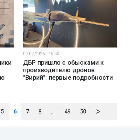
07.07.2026 - 15:50
чики
ДБР пришло с обысками к
производителю дронов
ью
"Вирий": первые подробности
>
5
6
7
8
...
49
50