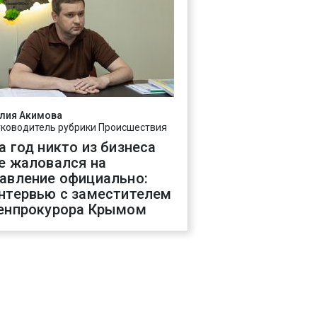
лия Акимова
уководитель рубрики Происшествия
а год никто из бизнеса
е жаловался на
авление официально:
нтервью с заместителем
енпрокурора Крымом