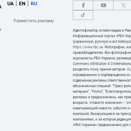
UA
EN
RU
Разместить рекламу
ы
Идентификатор онлайн-медиа в Реес
Информационный портал «РБК-Укр
(украинскую, русскую и английскую
https://www.rbc.ua
. Фотографии, и
правообладателям. Все фотографии
журналисты РБК-Украина, размещен
Commons Attribution 4.0 Internatio
разделять точку зрения авторов. О
опровержению и подтверждению их 
содержание рекламы ответственност
обозначенные плашкой: "Пресс-рели
материал", "Promo", "Благотворител
рекламы и предназначены, как прав
возраста. «Новости компании» – 
охватывающий новости, события и 
компаний, базирующиеся на пресс
компаниями, и за которые редакция
«РБК-Украина» предназначено для ли