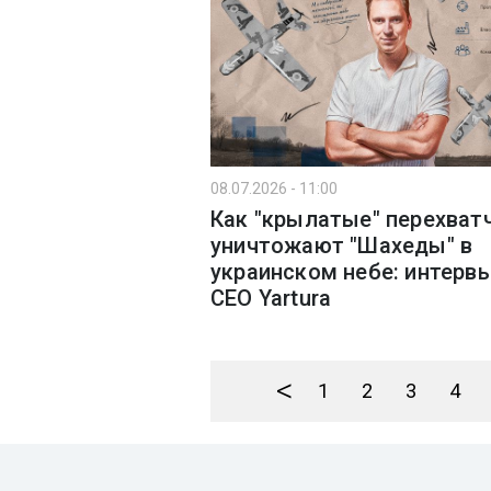
08.07.2026 - 11:00
Как "крылатые" перехват
уничтожают "Шахеды" в
украинском небе: интерв
СЕО Yartura
<
1
2
3
4