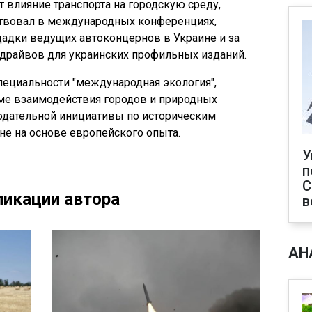
т влияние транспорта на городскую среду,
ствовал в международных конференциях,
адки ведущих автоконцернов в Украине и за
-драйвов для украинских профильных изданий.
ециальности "международная экология",
ме взаимодействия городов и природных
одательной инициативы по историческим
не на основе европейского опыта.
У
п
С
икации автора
в
АН