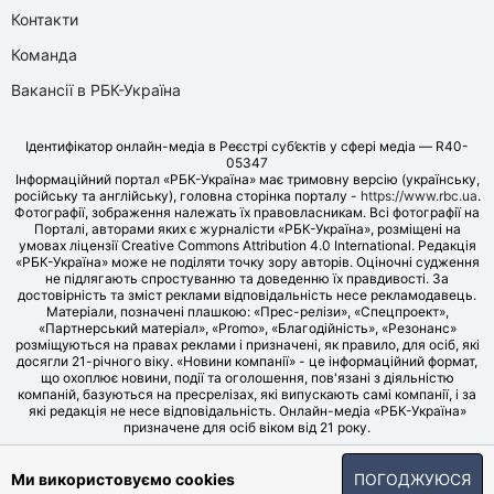
Контакти
Команда
Вакансії в РБК-Україна
Ідентифікатор онлайн-медіа в Реєстрі суб’єктів у сфері медіа — R40-
05347
Інформаційний портал «РБК-Україна» має тримовну версію (українську,
російську та англійську), головна сторінка порталу -
https://www.rbc.ua
.
Фотографії, зображення належать їх правовласникам. Всі фотографії на
Порталі, авторами яких є журналісти «РБК-Україна», розміщені на
умовах ліцензії Creative Commons Attribution 4.0 International. Редакція
«РБК-Україна» може не поділяти точку зору авторів. Оціночні судження
не підлягають спростуванню та доведенню їх правдивості. За
достовірність та зміст реклами відповідальність несе рекламодавець.
Матеріали, позначені плашкою: «Прес-релізи», «Спецпроект»,
«Партнерський матеріал», «Promo», «Благодійність», «Резонанс»
розміщуються на правах реклами і призначені, як правило, для осіб, які
досягли 21-річного віку. «Новини компанії» - це інформаційний формат,
що охоплює новини, події та оголошення, пов'язані з діяльністю
компаній, базуються на пресрелізах, які випускають самі компанії, і за
які редакція не несе відповідальність. Онлайн-медіа «РБК-Україна»
призначене для осіб віком від 21 року.
© LLC «UBT MEDIA», 2006-2026.
Ми використовуємо cookies
ПОГОДЖУЮСЯ