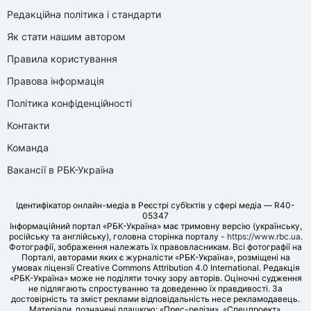
Редакційна політика і стандарти
Як стати нашим автором
Правила користування
Правова інформація
Політика конфіденційності
Контакти
Команда
Вакансії в РБК-Україна
Ідентифікатор онлайн-медіа в Реєстрі суб’єктів у сфері медіа — R40-
05347
Інформаційний портал «РБК-Україна» має тримовну версію (українську,
російську та англійську), головна сторінка порталу -
https://www.rbc.ua
.
Фотографії, зображення належать їх правовласникам. Всі фотографії на
Порталі, авторами яких є журналісти «РБК-Україна», розміщені на
умовах ліцензії Creative Commons Attribution 4.0 International. Редакція
«РБК-Україна» може не поділяти точку зору авторів. Оціночні судження
не підлягають спростуванню та доведенню їх правдивості. За
достовірність та зміст реклами відповідальність несе рекламодавець.
Матеріали, позначені плашкою: «Прес-релізи», «Спецпроект»,