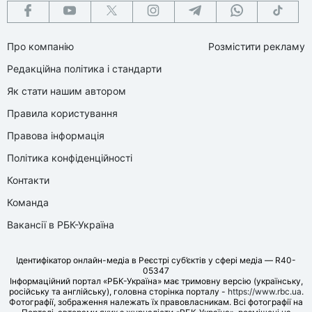
Про компанію
Розмістити рекламу
Редакційна політика і стандарти
Як стати нашим автором
Правила користування
Правова інформація
Політика конфіденційності
Контакти
Команда
Вакансії в РБК-Україна
Ідентифікатор онлайн-медіа в Реєстрі суб’єктів у сфері медіа — R40-
05347
Інформаційний портал «РБК-Україна» має тримовну версію (українську,
російську та англійську), головна сторінка порталу -
https://www.rbc.ua
.
Фотографії, зображення належать їх правовласникам. Всі фотографії на