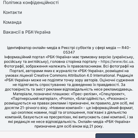
Політика конфіденційності
Контакти
Команда
Вакансії в РБК-Україна
Ідентифікатор онлайн-медіа в Реєстрі суб’єктів у сфері медіа — R40-
05347
Інформаційний портал «РБК-Україна» має тримовну версію (українську,
російську та англійську), головна сторінка порталу -
https://www.rbc.ua
.
Фотографії, зображення належать їх правовласникам. Всі фотографії на
Порталі, авторами яких є журналісти «РБК-Україна», розміщені на
умовах ліцензії Creative Commons Attribution 4.0 International. Редакція
«РБК-Україна» може не поділяти точку зору авторів. Оціночні судження
не підлягають спростуванню та доведенню їх правдивості. За
достовірність та зміст реклами відповідальність несе рекламодавець.
Матеріали, позначені плашкою: «Прес-релізи», «Спецпроект»,
«Партнерський матеріал», «Promo», «Благодійність», «Резонанс»
розміщуються на правах реклами і призначені, як правило, для осіб, які
досягли 21-річного віку. «Новини компанії» - це інформаційний формат,
що охоплює новини, події та оголошення, пов'язані з діяльністю
компаній, базуються на пресрелізах, які випускають самі компанії, і за
які редакція не несе відповідальність. Онлайн-медіа «РБК-Україна»
призначене для осіб віком від 21 року.
© LLC «UBT MEDIA», 2006-2026.