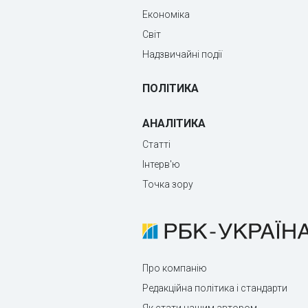
Економіка
Світ
Надзвичайні події
ПОЛІТИКА
АНАЛІТИКА
Статті
Інтерв'ю
Точка зору
Про компанію
Редакційна політика і стандарти