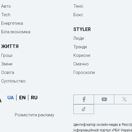
Авто
Теніс
Tech
Бокс
Енергетика
STYLER
Біла економіка
Люди
ЖИТТЯ
Тренди
Гроші
Корисне
Зміни
Смачно
Освіта
Гороскопи
Суспільство
UA
EN
RU
Розмістити рекламу
Ідентифікатор онлайн-медіа в Реєстр
Інформаційний портал «РБК-Україна