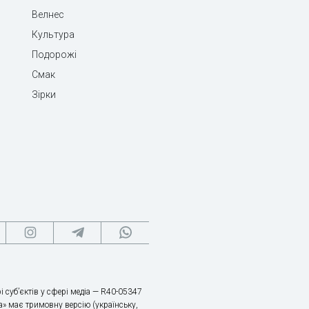
Велнес
Культура
Подорожі
Смак
Зірки
і суб’єктів у сфері медіа — R40-05347
» має тримовну версію (українську,