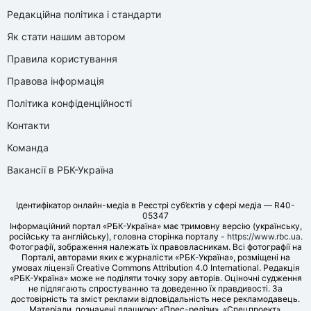
Редакційна політика і стандарти
Як стати нашим автором
Правила користування
Правова інформація
Політика конфіденційності
Контакти
Команда
Вакансії в РБК-Україна
Ідентифікатор онлайн-медіа в Реєстрі суб’єктів у сфері медіа — R40-
05347
Інформаційний портал «РБК-Україна» має тримовну версію (українську,
російську та англійську), головна сторінка порталу -
https://www.rbc.ua
.
Фотографії, зображення належать їх правовласникам. Всі фотографії на
Порталі, авторами яких є журналісти «РБК-Україна», розміщені на
умовах ліцензії Creative Commons Attribution 4.0 International. Редакція
«РБК-Україна» може не поділяти точку зору авторів. Оціночні судження
не підлягають спростуванню та доведенню їх правдивості. За
достовірність та зміст реклами відповідальність несе рекламодавець.
Матеріали, позначені плашкою: «Прес-релізи», «Спецпроект»,