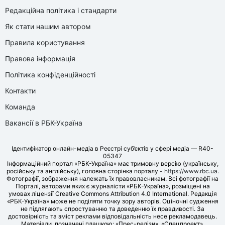
Редакційна політика і стандарти
Як стати нашим автором
Правила користування
Правова інформація
Політика конфіденційності
Контакти
Команда
Вакансії в РБК-Україна
Ідентифікатор онлайн-медіа в Реєстрі суб’єктів у сфері медіа — R40-
05347
Інформаційний портал «РБК-Україна» має тримовну версію (українську,
російську та англійську), головна сторінка порталу -
https://www.rbc.ua
.
Фотографії, зображення належать їх правовласникам. Всі фотографії на
Порталі, авторами яких є журналісти «РБК-Україна», розміщені на
умовах ліцензії Creative Commons Attribution 4.0 International. Редакція
«РБК-Україна» може не поділяти точку зору авторів. Оціночні судження
не підлягають спростуванню та доведенню їх правдивості. За
достовірність та зміст реклами відповідальність несе рекламодавець.
Матеріали, позначені плашкою: «Прес-релізи», «Спецпроект»,