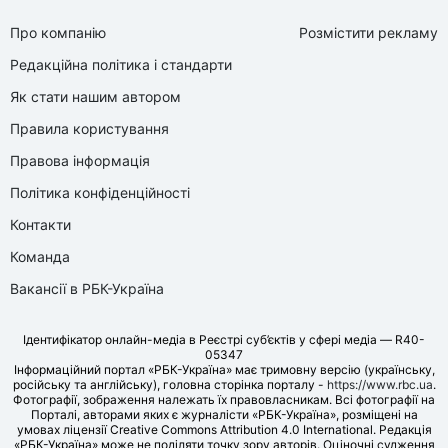
Про компанію
Розмістити рекламу
Редакційна політика і стандарти
Як стати нашим автором
Правила користування
Правова інформація
Політика конфіденційності
Контакти
Команда
Вакансії в РБК-Україна
Ідентифікатор онлайн-медіа в Реєстрі суб’єктів у сфері медіа — R40-
05347
Інформаційний портал «РБК-Україна» має тримовну версію (українську,
російську та англійську), головна сторінка порталу -
https://www.rbc.ua
.
Фотографії, зображення належать їх правовласникам. Всі фотографії на
Порталі, авторами яких є журналісти «РБК-Україна», розміщені на
умовах ліцензії Creative Commons Attribution 4.0 International. Редакція
«РБК-Україна» може не поділяти точку зору авторів. Оціночні судження