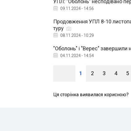
УПЛ: "Оболонь" несподівано пер
09.11.2024 - 14:56
Продовження УПЛ 8-10 листопа
туру
08.11.2024 - 10:29
"Оболонь" і "Верес" завершили
04.11.2024 - 14:54
1
2
3
4
5
Ця сторінка виявилася корисною?