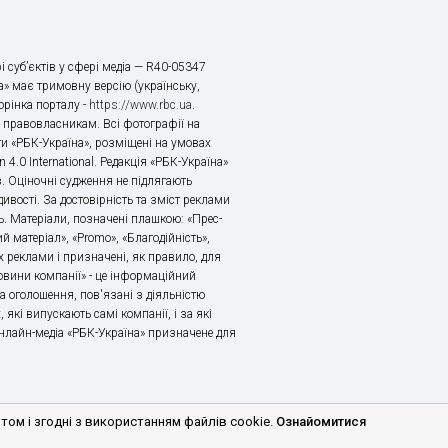
і суб’єктів у сфері медіа — R40-05347
» має тримовну версію (українську,
торінка порталу -
https://www.rbc.ua
.
х правовласникам. Всі фотографії на
ти «РБК-Україна», розміщені на умовах
n 4.0 International. Редакція «РБК-Україна»
в. Оціночні судження не підлягають
ивості. За достовірність та зміст реклами
ь. Матеріали, позначені плашкою: «Прес-
й матеріал», «Promo», «Благодійність»,
 реклами і призначені, як правило, для
«Новини компанії» - це інформаційний
а оголошення, пов'язані з діяльністю
 які випускають самі компанії, і за які
 Онлайн-медіа «РБК-Україна» призначене для
м і згодні з використанням файлів cookie.
Ознайомитися