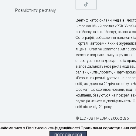
Розмістити рекламу
Ідентифікатор онлайн-медіа в Реєстр
Інформаційний портал «РБК-Україна
російську та англійську), головна с
Фотографії, зображення належать ї
Порталі, авторами яких є журналіс
ліцензії Creative Commons Attributio
може не поділяти точку зору авторі
спростуванню та доведенню їх правд
відповідальність несе рекламодавец
релізи», «Спецпроект», «Партнерськи
«Резонанс» розміщуються на правах
осіб, які досягли 21-річного віку. 
формат, що охоплює новини, події т
компаній, базуються на пресрелізах,
редакція не несе відповідальність.
осіб віком від 21 року.
© LLC «UBT MEDIA», 2006-2026.
айомилися з Політикою конфіденційності Правилами користування сайто
ПОГОДЖУЮСЯ