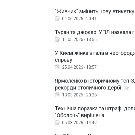
"Живчик" змінить нову етикетк
01.06.2026 - 20:41
Туран та джокер: УПЛ назвала г
11.05.2026 - 13:56
У Києві жінка впала в неогород
справу
25.04.2026 - 18:57
Ярмоленко в історичному топ-3
рекорди столичного дербі
13.03.2026 - 20:28
Технічна поразка та штраф: дол
"Оболонь" вирішена
05.03.2026 - 14:42