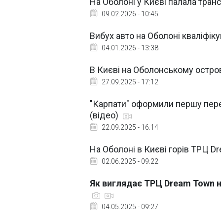
На Оболоні у Києві палала тран
09.02.2026 - 10:45
Вибух авто на Оболоні кваліфік
04.01.2026 - 13:38
В Києві на Оболонському остров
27.09.2025 - 17:12
"Карпати" оформили першу пере
(відео)
22.09.2025 - 16:14
На Оболоні в Києві горів ТРЦ D
02.06.2025 - 09:22
Як виглядає ТРЦ Dream Town на
04.05.2025 - 09:27