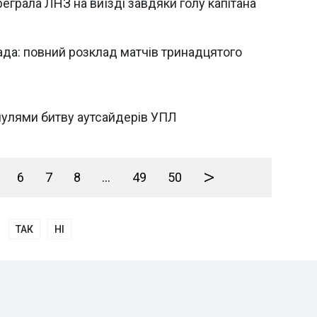
еграла ЛНЗ на виїзді завдяки голу капітана
да: повний розклад матчів тринадцятого
 нулями битву аутсайдерів УПЛ
>
6
7
8
...
49
50
ТАК
НІ