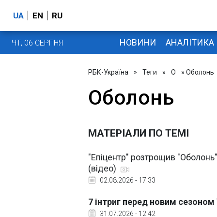
UA
EN
RU
НОВИНИ
АНАЛІТИКА
ЧТ, 06 СЕРПНЯ
РБК-Україна
»
Теги
»
О
» Оболонь
Оболонь
МАТЕРІАЛИ ПО ТЕМІ
"Епіцентр" розтрощив "Оболонь"
(відео)
02.08.2026 - 17:33
7 інтриг перед новим сезоном
31.07.2026 - 12:42