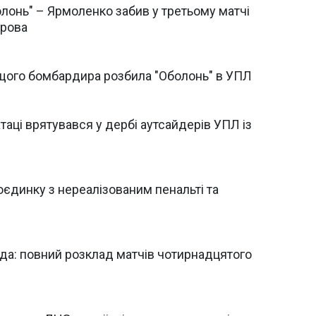
лонь" – Ярмоленко забив у третьому матчі
брова
щого бомбардира розбила "Оболонь" в УПЛ
атаці врятувався у дербі аутсайдерів УПЛ із
оєдинку з нереалізованим пенальті та
а: повний розклад матчів чотирнадцятого