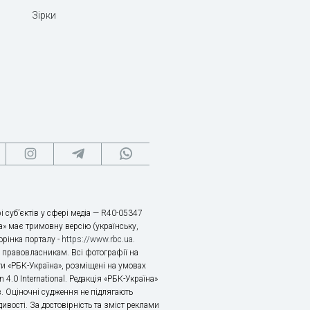
Зірки
і суб’єктів у сфері медіа — R40-05347
» має тримовну версію (українську,
торінка порталу -
https://www.rbc.ua
.
х правовласникам. Всі фотографії на
ти «РБК-Україна», розміщені на умовах
n 4.0 International. Редакція «РБК-Україна»
в. Оціночні судження не підлягають
ивості. За достовірність та зміст реклами