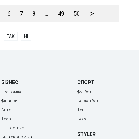
>
6
7
8
...
49
50
ТАК
НІ
БІЗНЕС
СПОРТ
Економіка
Футбол
Фінанси
Баскетбол
Авто
Теніс
Tech
Бокс
Енергетика
STYLER
Біла економіка