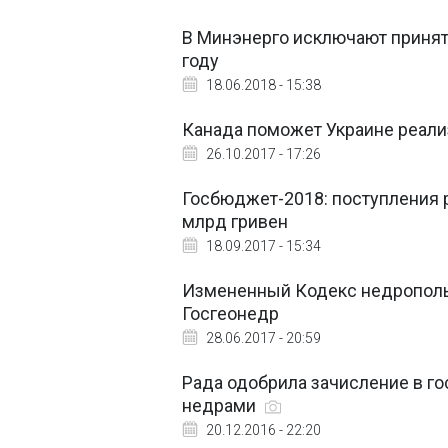
В Минэнерго исключают принят
году
18.06.2018 - 15:38
Канада поможет Украине реали
26.10.2017 - 17:26
Госбюджет-2018: поступления р
млрд гривен
18.09.2017 - 15:34
Измененный Кодекс недропользо
Госгеонедр
28.06.2017 - 20:59
Рада одобрила зачисление в г
недрами
20.12.2016 - 22:20