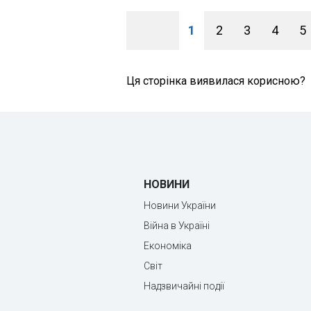
1
2
3
4
5
Ця сторінка виявилася корисною?
НОВИНИ
Новини України
Війна в Україні
Економіка
Світ
Надзвичайні події