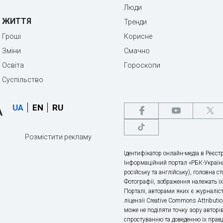
Люди
ЖИТТЯ
Тренди
Гроші
Корисне
Зміни
Смачно
Освіта
Гороскопи
Суспільство
UA
EN
RU
Розмістити рекламу
Ідентифікатор онлайн-медіа в Реєстр
Інформаційний портал «РБК-Україна
російську та англійську), головна с
Фотографії, зображення належать ї
Порталі, авторами яких є журналіс
ліцензії Creative Commons Attributio
може не поділяти точку зору авторі
спростуванню та доведенню їх правд