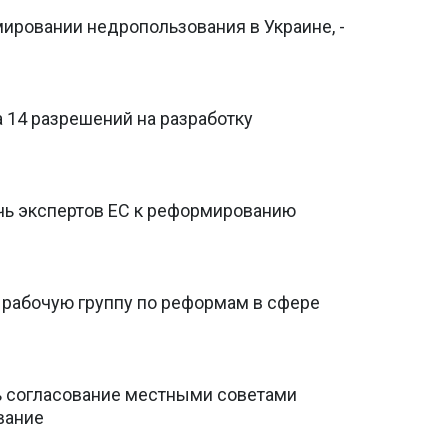
ировании недропользования в Украине, -
а 14 разрешений на разработку
чь экспертов ЕС к реформированию
 рабочую группу по реформам в сфере
ь согласование местными советами
вание