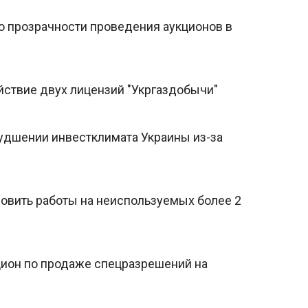
о прозрачности проведения аукционов в
йствие двух лицензий "Укргаздобычи"
худшении инвестклимата Украины из-за
новить работы на неиспользуемых более 2
кцион по продаже спецразрешений на