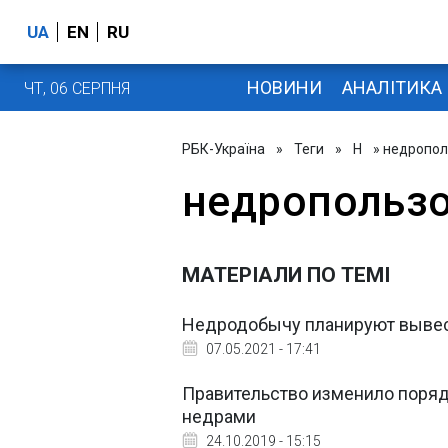
UA
EN
RU
НОВИНИ
АНАЛІТИКА
ЧТ, 06 СЕРПНЯ
РБК-Україна
»
Теги
»
Н
» недропо
недропольз
МАТЕРІАЛИ ПО ТЕМІ
Недродобычу планируют вывест
07.05.2021 - 17:41
Правительство изменило поряд
недрами
24.10.2019 - 15:15