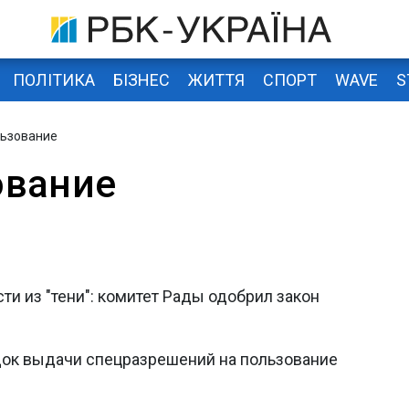
ПОЛІТИКА
БІЗНЕС
ЖИТТЯ
СПОРТ
WAVE
S
льзование
ование
и из "тени": комитет Рады одобрил закон
ок выдачи спецразрешений на пользование