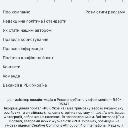
Про компанію
Розмістити рекламу
Редакційна політика і стандарти
Як стати нашим автором
Правила користування
Правова інформація
Політика конфіденційності
Контакти
Команда
Вакансії в РБК-Україна
Ідентифікатор онлайн-медіа в Реєстрі суб’єктів у сфері медіа — R40-
05347
Інформаційний портал «РБК-Україна» має тримовну версію (українську,
російську та англійську), головна сторінка порталу -
https://www.rbc.ua
.
Фотографії, зображення належать їх правовласникам. Всі фотографії на
Порталі, авторами яких є журналісти «РБК-Україна», розміщені на
умовах ліцензії Creative Commons Attribution 4.0 International. Редакція