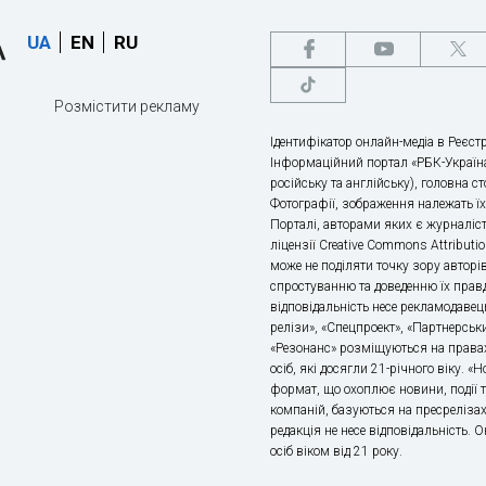
UA
EN
RU
Розмістити рекламу
Ідентифікатор онлайн-медіа в Реєстр
Інформаційний портал «РБК-Україна
російську та англійську), головна с
Фотографії, зображення належать ї
Порталі, авторами яких є журналіс
ліцензії Creative Commons Attributio
може не поділяти точку зору авторі
спростуванню та доведенню їх правд
відповідальність несе рекламодавец
релізи», «Спецпроект», «Партнерськи
«Резонанс» розміщуються на правах
осіб, які досягли 21-річного віку. 
формат, що охоплює новини, події т
компаній, базуються на пресрелізах,
редакція не несе відповідальність.
осіб віком від 21 року.