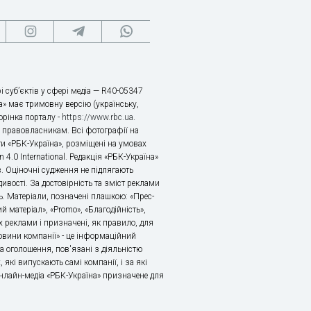
і суб’єктів у сфері медіа — R40-05347
» має тримовну версію (українську,
торінка порталу -
https://www.rbc.ua
.
х правовласникам. Всі фотографії на
ти «РБК-Україна», розміщені на умовах
n 4.0 International. Редакція «РБК-Україна»
в. Оціночні судження не підлягають
ивості. За достовірність та зміст реклами
ь. Матеріали, позначені плашкою: «Прес-
й матеріал», «Promo», «Благодійність»,
 реклами і призначені, як правило, для
«Новини компанії» - це інформаційний
а оголошення, пов'язані з діяльністю
 які випускають самі компанії, і за які
 Онлайн-медіа «РБК-Україна» призначене для