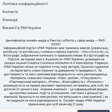
Політика конфіденційності
Контакти
Команда
Вакансії в РБК-Україна
Ідентифікатор онлайн-медіа в Реєстрі суб’єктів у сфері медіа — R40-
05347
Інформаційний портал «РБК-Україна» має тримовну версію (українську,
російську та англійську), головна сторінка порталу -
https://www.rbc.ua
.
Фотографії, зображення належать їх правовласникам. Всі фотографії на
Порталі, авторами яких є журналісти «РБК-Україна», розміщені на
умовах ліцензії Creative Commons Attribution 4.0 International. Редакція
«РБК-Україна» може не поділяти точку зору авторів. Оціночні судження
не підлягають спростуванню та доведенню їх правдивості. За
достовірність та зміст реклами відповідальність несе рекламодавець.
Матеріали, позначені плашкою: «Прес-релізи», «Спецпроект»,
«Партнерський матеріал», «Promo», «Благодійність», «Резонанс»
розміщуються на правах реклами і призначені, як правило, для осіб, які
досягли 21-річного віку. «Новини компанії» - це інформаційний формат,
що охоплює новини, події та оголошення, пов'язані з діяльністю
компаній, базуються на пресрелізах, які випускають самі компанії, і за
які редакція не несе відповідальність. Онлайн-медіа «РБК-Україна»
призначене для осіб віком від 21 року.
© LLC «UBT MEDIA», 2006-2026.