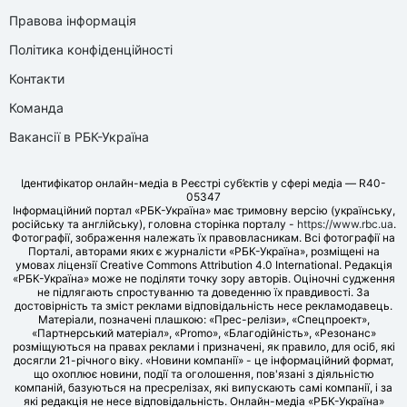
Правова інформація
Політика конфіденційності
Контакти
Команда
Вакансії в РБК-Україна
Ідентифікатор онлайн-медіа в Реєстрі суб’єктів у сфері медіа — R40-
05347
Інформаційний портал «РБК-Україна» має тримовну версію (українську,
російську та англійську), головна сторінка порталу -
https://www.rbc.ua
.
Фотографії, зображення належать їх правовласникам. Всі фотографії на
Порталі, авторами яких є журналісти «РБК-Україна», розміщені на
умовах ліцензії Creative Commons Attribution 4.0 International. Редакція
«РБК-Україна» може не поділяти точку зору авторів. Оціночні судження
не підлягають спростуванню та доведенню їх правдивості. За
достовірність та зміст реклами відповідальність несе рекламодавець.
Матеріали, позначені плашкою: «Прес-релізи», «Спецпроект»,
«Партнерський матеріал», «Promo», «Благодійність», «Резонанс»
розміщуються на правах реклами і призначені, як правило, для осіб, які
досягли 21-річного віку. «Новини компанії» - це інформаційний формат,
що охоплює новини, події та оголошення, пов'язані з діяльністю
компаній, базуються на пресрелізах, які випускають самі компанії, і за
які редакція не несе відповідальність. Онлайн-медіа «РБК-Україна»