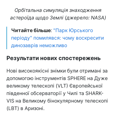
Орбітальна симуляція знаходження
астероїда щодо Землі (джерело: NASA)
Читайте більше
:
"Парк Юрського
періоду" помилявся: чому воскресити
динозаврів неможливо
Результати нових спостережень
Нові високоякісні знімки були отримані за
допомогою інструментів SPHERE на Дуже
великому телескопі (VLT) Європейської
південної обсерваторії у Чилі та SHARK-
VIS на Великому бінокулярному телескопі
(LBT) в Аризоні.