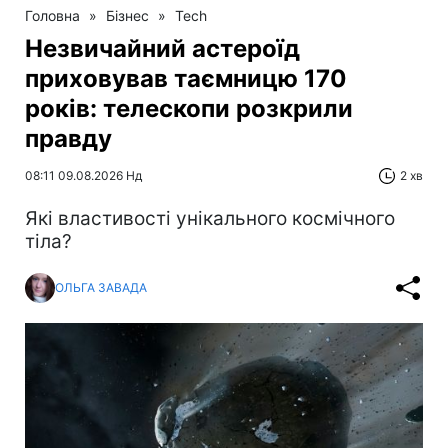
Головна
»
Бізнес
»
Tech
Незвичайний астероїд
приховував таємницю 170
років: телескопи розкрили
правду
08:11 09.08.2026 Нд
2 хв
Які властивості унікального космічного
тіла?
ОЛЬГА ЗАВАДА