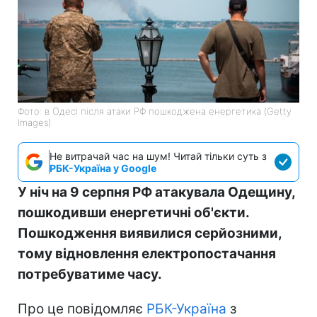
Фото: в Одесі після атаки РФ пошкоджена енергетика (Getty
Images)
Не витрачай час на шум! Читай тільки суть з
РБК-Україна у Google
У ніч на 9 серпня РФ атакувала Одещину,
пошкодивши енергетичні об'єкти.
Пошкодження виявилися серйозними,
тому відновлення електропостачання
потребуватиме часу.
Про це повідомляє
РБК-Україна
з