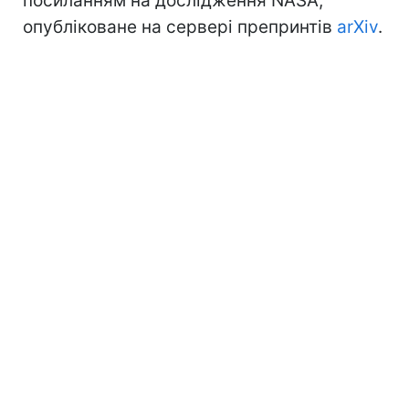
посиланням на дослідження NASA,
опубліковане на сервері препринтів
arXiv
.