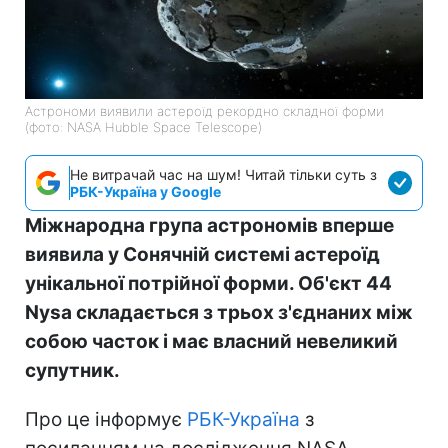
Астрономи виявили астероїд рекордно складної форми
(фото: NASA Hubble Space Telescope)
Не витрачай час на шум! Читай тільки суть з
РБК-Україна у Google
Міжнародна група астрономів вперше
виявила у Сонячній системі астероїд
унікальної потрійної форми. Об'єкт 44
Nysa складається з трьох з'єднаних між
собою часток і має власний невеликий
супутник.
Про це інформує
РБК-Україна
з