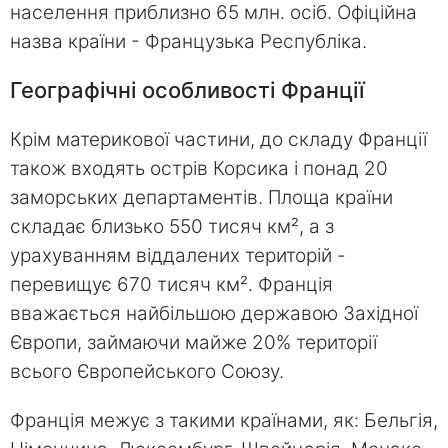
населення приблизно 65 млн. осіб. Офіційна
назва країни - Французька Республіка.
Географічні особливості Франції
Крім материкової частини, до складу Франції
також входять острів Корсика і понад 20
заморських департаментів. Площа країни
складає близько 550 тисяч км², а з
урахуванням віддалених територій -
перевищує 670 тисяч км². Франція
вважається найбільшою державою Західної
Європи, займаючи майже 20% території
всього Європейського Союзу.
Франція межує з такими країнами, як: Бельгія,