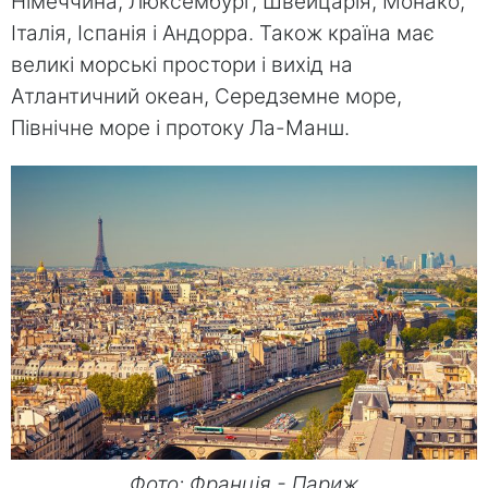
Німеччина, Люксембург, Швейцарія, Монако,
Італія, Іспанія і Андорра. Також країна має
великі морські простори і вихід на
Атлантичний океан, Середземне море,
Північне море і протоку Ла-Манш.
Фото: Франція - Париж