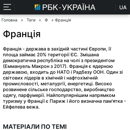
UA
Головна
»
Теги
»
Ф
» Франція
Франція
Франція - держава в західній частині Європи, її
площа займає 20% території ЄС. Змішана
демократична республіка на чолі з президентом
(Еммануель Макрон з 2017). Франція є ядерною
державою, входить до НАТО і Радбезу ООН. Один зі
світових лідерів в хімічній і нафтохімічній
промисловості, металургії, енергетиці. Високо
розвинене сільське господарство, виробництво
одягу, парфумерії. Найпопулярнішим напрямком
туризму у Франції є Париж і його визначна пам'ятка -
Ейфелева вежа.
МАТЕРІАЛИ ПО ТЕМІ