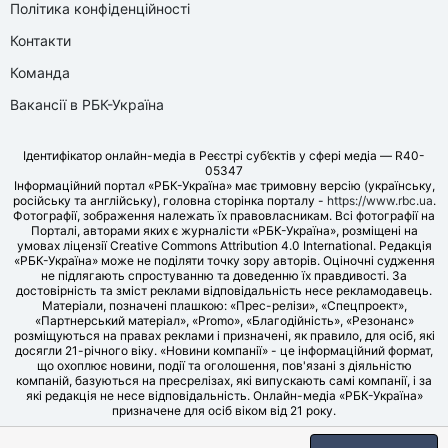
Політика конфіденційності
Контакти
Команда
Вакансії в РБК-Україна
Ідентифікатор онлайн-медіа в Реєстрі суб’єктів у сфері медіа — R40-
05347
Інформаційний портал «РБК-Україна» має тримовну версію (українську,
російську та англійську), головна сторінка порталу -
https://www.rbc.ua
.
Фотографії, зображення належать їх правовласникам. Всі фотографії на
Порталі, авторами яких є журналісти «РБК-Україна», розміщені на
умовах ліцензії Creative Commons Attribution 4.0 International. Редакція
«РБК-Україна» може не поділяти точку зору авторів. Оціночні судження
не підлягають спростуванню та доведенню їх правдивості. За
достовірність та зміст реклами відповідальність несе рекламодавець.
Матеріали, позначені плашкою: «Прес-релізи», «Спецпроект»,
«Партнерський матеріал», «Promo», «Благодійність», «Резонанс»
розміщуються на правах реклами і призначені, як правило, для осіб, які
досягли 21-річного віку. «Новини компанії» - це інформаційний формат,
що охоплює новини, події та оголошення, пов'язані з діяльністю
компаній, базуються на пресрелізах, які випускають самі компанії, і за
які редакція не несе відповідальність. Онлайн-медіа «РБК-Україна»
призначене для осіб віком від 21 року.
© LLC «UBT MEDIA», 2006-2026.