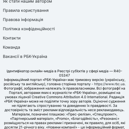
Як стати нашим автором
Правила користування
Правова інформація
Політика конфіденційності
Контакти
Команда
Вакансії в РБК-Україна
Ідентифікатор онлайн-медіа в Реєстрі суб’єктів у сфері медіа — R40-
05347
Інформаційний портал «РБК-Україна» має тримовну версію (українську,
російську та англійську), головна сторінка порталу -
https://www.rbc.ua
.
Фотографії, зображення належать їх правовласникам. Всі фотографії на
Порталі, авторами яких є журналісти «РБК-Україна», розміщені на
умовах ліцензії Creative Commons Attribution 4.0 International. Редакція
«РБК-Україна» може не поділяти точку зору авторів. Оціночні судження
не підлягають спростуванню та доведенню їх правдивості. За
достовірність та зміст реклами відповідальність несе рекламодавець.
Матеріали, позначені плашкою: «Прес-релізи», «Спецпроект»,
«Партнерський матеріал», «Promo», «Благодійність», «Резонанс»
розміщуються на правах реклами і призначені, як правило, для осіб, які
досягли 21-річного віку. «Новини компанії» - це інформаційний формат,