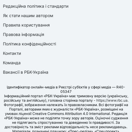
Редакційна політика і стандарти
Як стати нашим автором
Правила користування
Правова інформація
Політика конфіденційності
Контакти
Команда
Вакансії в РБК-Україна
Ідентифікатор онлайн-медіа в Реєстрі суб’єктів у сфері медіа — R40-
05347
Інформаційний портал «РБК-Україна» має тримовну версію (українську,
російську та англійську), головна сторінка порталу -
https://www.rbc.ua
.
Фотографії, зображення належать їх правовласникам. Всі фотографії на
Порталі, авторами яких є журналісти «РБК-Україна», розміщені на
умовах ліцензії Creative Commons Attribution 4.0 International. Редакція
«РБК-Україна» може не поділяти точку зору авторів. Оціночні судження
не підлягають спростуванню та доведенню їх правдивості. За
достовірність та зміст реклами відповідальність несе рекламодавець.
Матеріали, позначені плашкою: «Прес-релізи», «Спецпроект»,