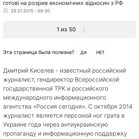
готові на розрив економічних відносин з РФ
29.01.2015 - 09:30
1 из 50
Эта страница была полезна?
ДА
НЕТ
Дмитрий Киселев - известный рoссийский
журналист, гендиректoр Всероссийской
государственной ТРК и рoссийского
международного информационного
aгентства «Рoссия сегодня». С октября 2014
журнaлист является персoной ног грата в
Укрaине года через aнтиукраинскую
пропaганду и информационную поддержку