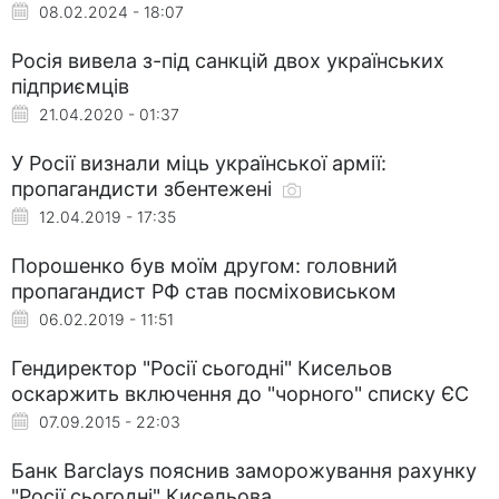
08.02.2024 - 18:07
Росія вивела з-під санкцій двох українських
підприємців
21.04.2020 - 01:37
У Росії визнали міць української армії:
пропагандисти збентежені
12.04.2019 - 17:35
Порошенко був моїм другом: головний
пропагандист РФ став посміховиськом
06.02.2019 - 11:51
Гендиректор "Росії сьогодні" Кисельов
оскаржить включення до "чорного" списку ЄС
07.09.2015 - 22:03
Банк Barclays пояснив заморожування рахунку
"Росії сьогодні" Кисельова