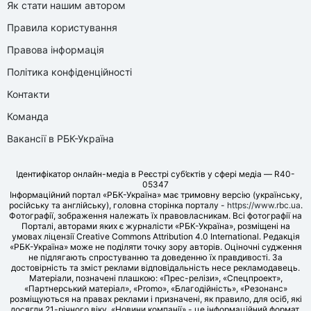
Як стати нашим автором
Правила користування
Правова інформація
Політика конфіденційності
Контакти
Команда
Вакансії в РБК-Україна
Ідентифікатор онлайн-медіа в Реєстрі суб’єктів у сфері медіа — R40-
05347
Інформаційний портал «РБК-Україна» має тримовну версію (українську,
російську та англійську), головна сторінка порталу -
https://www.rbc.ua
.
Фотографії, зображення належать їх правовласникам. Всі фотографії на
Порталі, авторами яких є журналісти «РБК-Україна», розміщені на
умовах ліцензії Creative Commons Attribution 4.0 International. Редакція
«РБК-Україна» може не поділяти точку зору авторів. Оціночні судження
не підлягають спростуванню та доведенню їх правдивості. За
достовірність та зміст реклами відповідальність несе рекламодавець.
Матеріали, позначені плашкою: «Прес-релізи», «Спецпроект»,
«Партнерський матеріал», «Promo», «Благодійність», «Резонанс»
розміщуються на правах реклами і призначені, як правило, для осіб, які
досягли 21-річного віку. «Новини компанії» - це інформаційний формат,