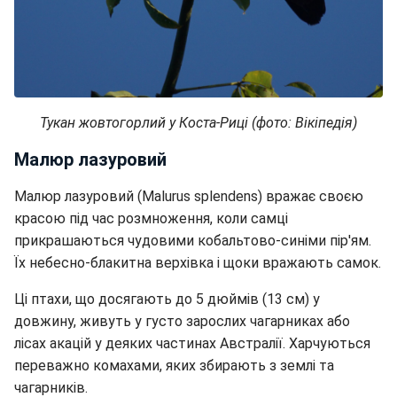
Тукан жовтогорлий у Коста-Риці (фото: Вікіпедія)
Малюр лазуровий
Малюр лазуровий (Malurus splendens) вражає своєю
красою під час розмноження, коли самці
прикрашаються чудовими кобальтово-синіми пір'ям.
Їх небесно-блакитна верхівка і щоки вражають самок.
Ці птахи, що досягають до 5 дюймів (13 см) у
довжину, живуть у густо зарослих чагарниках або
лісах акацій у деяких частинах Австралії. Харчуються
переважно комахами, яких збирають з землі та
чагарників.