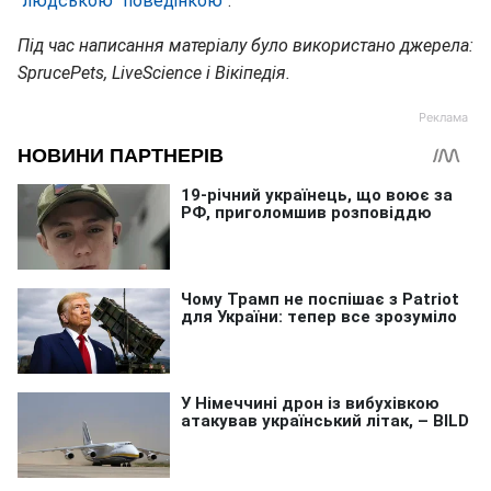
"людською" поведінкою"
.
Під час написання матеріалу було використано джерела:
SprucePets, LiveScience і Вікіпедія.