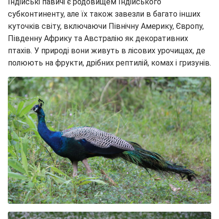
Індійські павичі є родовищем Індійського
субконтиненту, але їх також завезли в багато інших
куточків світу, включаючи Північну Америку, Європу,
Південну Африку та Австралію як декоративних
птахів. У природі вони живуть в лісових урочищах, де
полюють на фрукти, дрібних рептилій, комах і гризунів.