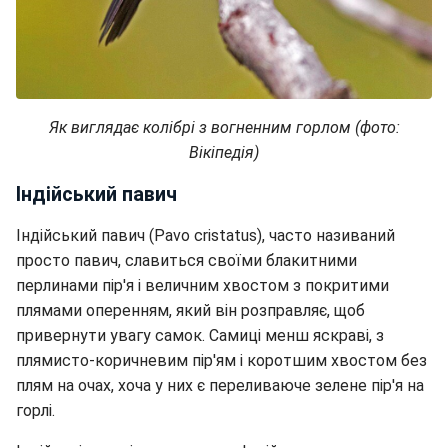
Як виглядає колібрі з вогненним горлом (фото:
Вікіпедія)
Індійський павич
Індійський павич (Pavo cristatus), часто називаний
просто павич, славиться своїми блакитними
перлинами пір'я і величним хвостом з покритими
плямами оперенням, який він розправляє, щоб
привернути увагу самок. Самиці менш яскраві, з
плямисто-коричневим пір'ям і коротшим хвостом без
плям на очах, хоча у них є переливаюче зелене пір'я на
горлі.