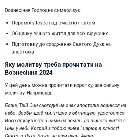
Вознесіння Господнє символізує:
Перемогу Ісуса над смертю і гріхом
Обіцянку вічного життя для всіх віруючих
Підготовку до сходження Святого Духа на
апостолів
Яку молитву треба прочитати на
Вознесіння 2024
У цей день можна прочитати коротку, але сильну
молитву. Наприклад:
Боже, Твій Син сьогодні на очах апостолів вознісся на
небо. Зроби, щоб ми, згідно з обітницею, удостоїлися
Його присутності з нами на землі і до вічного життя з
Ним у небі. Котрий з тобою живе і царює в єдності
Святого Духа, Боже, на віки віків. Амінь.