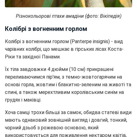
Різнокольорові птахи амадіни (фото: Вікіпедія)
Колібрі з вогненним горлом
Колібрі з вогненним горлом (Panterpe insignis) - вид
чарівних колібрі, що мешкає в гірських лісах Коста-
Ріки та західної Панами.
Їх тіла завдовжки 4 дюйми (10 см) прикрашені
переливаючимся пір'ям, з темно-жовтогарячим на
основі горла, жовтим і блакитно-зеленим на животі та
спині, а також мерехтливим королівським синім на
грудях і маківці.
Хоча самці трохи більші за самок, обидва статеві види
мають однаковий зовнішній вигляд і довгий, тонкий,
чорний дзьоб з рожевою основою, який
використовується для поживлення нектаром квітів,