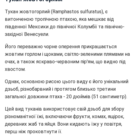
Тукан жовтогорлий (Ramphastos sulfuratus), є
витонченою тропічною птахою, яка мешкає від
південної Мексики до північної Колумбії та північно-
західної Венесуели.
Його переважно чорне оперення прикрашається
жовтим горлом і щоками, світло-зеленими плямами на
очах, а також яскраво-червоним пір'ям, що видно під
хвостом.
Однак, основною рисою цього виду є його унікальний
дзьоб, різнобарвний і протягом близько третини
загальної довжини птаха - 20 дюймів (51 сантиметр).
Цей вид туканів використовує свій дзьоб для збору
різноманітної їжі, включаючи фрукти, комах, ящірок,
деревних жаб та яйця. Вони кидають їжу у повітря,
перш ніж проковтнути її.