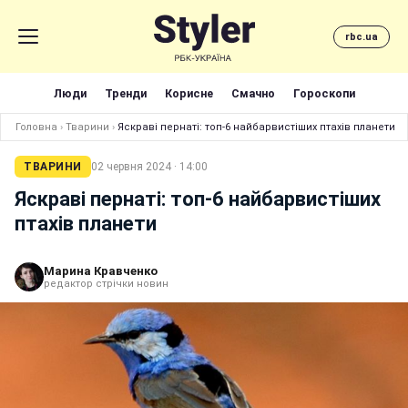
rbc.ua
Люди
Тренди
Корисне
Смачно
Гороскопи
Головна
›
Тварини
›
Яскраві пернаті: топ-6 найбарвистіших птахів планети
ТВАРИНИ
02 червня 2024 · 14:00
Яскраві пернаті: топ-6 найбарвистіших
птахів планети
Марина Кравченко
редактор стрічки новин