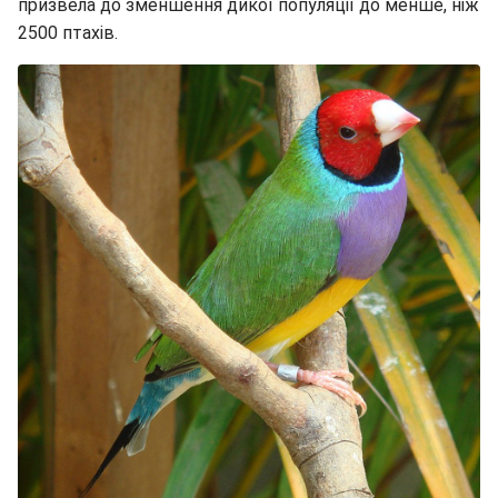
призвела до зменшення дикої популяції до менше, ніж
2500 птахів.