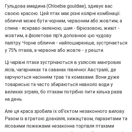
Гульдова амадина (Chloebia gouldiae), здивує вас
своєю красою. Цей птах має різні колірні комбінації:
обличчя може бути чорним, червоним або жовтим, а
спина - яскраво-зеленою, шия - бірюзовою, живіт -
жовтим, а фіолетове пір'я доповнює цю чудову
палітру. Чорне обличчя - найпоширеніше, зустрічається
у 75% птахів, а червоне або жовте - у решти.
Ці чарівні птахи зустрічаються в узліссях мангрових
лісів, чагарниках та саванах північної Австралії, де
харчуються насінням трав та комахами. Вони дуже
товариські та часто збираються навколо води у
великих зграях, бо птахам потрібно пити кілька разів
на день.
Але ця краса зробила їх об'єктом незаконного вилову.
Разом із втратою довкілля, хижацтвом, паразитами та
лісовими пожежами незаконна торгівля птахами