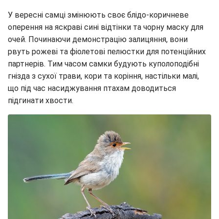
У вересні самці змінюють своє блідо-коричневе
оперення на яскраві сині відтінки та чорну маску для
очей. Починаючи демонстрацію залицяння, вони
рвуть рожеві та фіолетові пелюстки для потенційних
партнерів. Тим часом самки будують куполоподібні
гнізда з сухої трави, кори та коріння, настільки малі,
що під час насиджування птахам доводиться
підгинати хвости.