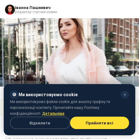
Іванна Пашкевич
редактор стрічки новин
Катерина Тишкевич (фото: instagram.com/kateryna__tyshkevych)
🍪
Ми використовуємо cookie
✕
Ми використовуємо файли cookie для аналізу трафіку та
Поділитися
персоналізації контенту. Прочитайте нашу Політику
конфіденційності.
Детальніше
Відхилити
Прийняти всі
Українська акторка Катерина Тишкевич, яка багато
років страждає від сильного головного болю, зі