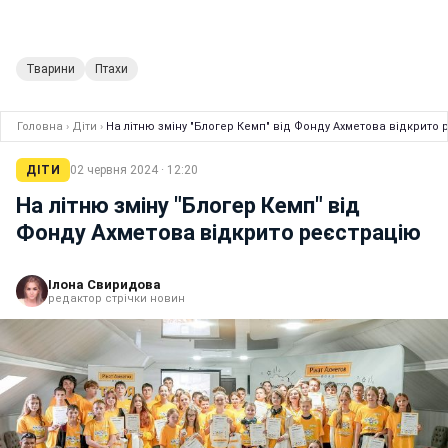
Тварини
Птахи
Головна
›
Діти
›
На літню зміну "Блогер Кемп" від Фонду Ахметова відкрито
ДІТИ
02 червня 2024 · 12:20
На літню зміну "Блогер Кемп" від
Фонду Ахметова відкрито реєстрацію
Ілона Свиридова
редактор стрічки новин